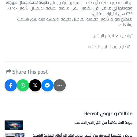
لو انت مصور محترف أو صاحب استوديو وبتدور على
طابعة تحفظ جمال صورتك
وجودتها زي ما هي في الكاميرا
، يبقى
ماكينة الطباعة الديجيتال الألوان Xerox
C75
هي اختيارك المثالي.
هتطبع صورك بألوان حقيقية، تفاصيل دقيقة، ولمسة فنية تليق باسمك
وشغلك.
تواصل معنا: رقم الواتس
الأنصار جروب لحلول الطباعة
Share this post
Recent مقالات و عروض
جودة الطباعة تبدأ من اختيار الحبر المناسب
عروض التقسيط الحصرية من الأنصار جروب تفتح لك آفاق الطباعة الرقمية