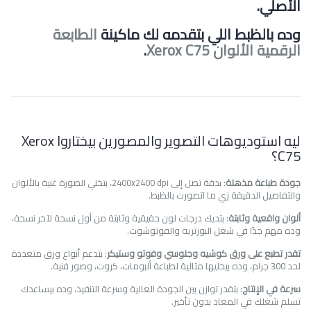
الأصلي.
وده بالظبط اللي بتقدمه لك ماكينة
الطابعة
الرقمية الألوان Xerox C75
.
ليه استوديوهات التصوير والمصورين بيختاروا Xerox
C75؟
جودة طباعة مذهلة
: بدقة تصل إلى 2400x2400 dpi، بتخلي الصورة غنية بالألوان
والتفاصيل الدقيقة زي ما اتصورت بالظبط.
ألوان واقعية وثابتة
: بتديك درجات لون حقيقية وثابتة من أول نسخة لآخر نسخة،
وده مهم جدًا في شغل البورتريه والفوتوشوت.
تقدر تطبع على ورق كوشيه وجلوسي وفوتو وستيكر
: بتدعم أنواع ورق متعددة
لحد 300 جرام، وده بيخليها مثالية لطباعة ألبومات، كروت، وصور فنية.
سرعة في الإنتاج
: بتقدر توازن بين الجودة العالية وسرعة التنفيذ، وده بيساعدك
تسلم شغلك في المعاد بدون تأخير.