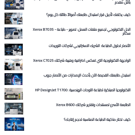
بأقل مقدم
كيف يكلفك تأجيل قرار استبدال طابعتك أموالاً طائلة كل يوم؟
Xerox B7035 الحل التكنولوجي لجميع ملفات العمل: تصوير - طباعة -
سكانر
الأنصار لحلول الطباعة: الشريك الاستراتيجي لشركات التوريدات
Xerox C7025 الواجهة التكنولوجية التي تعكس احترافية وهيبة شركتك
استبدل طابعتك القديمة الآن بأحدث الإصدارات من الأنصار جروب
HP DesignJet T1700: التكنولوجيا المبتكرة لطباعة اللوحات الهندسية
Xerox B600 الطابعة الأسرع لمستندات وتقارير شركتك
كيف تختار ماكينة الطباعة المناسبة لحجم إنتاجك؟