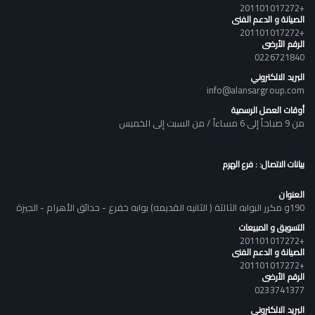
+201101017272
الصيانة و الدعم الفنى
+201101017272
الرقم الأرضى
0226721840
البريد الالكتروني
info@alansargroup.com
أوقات العمل الرسمية
من 9 صباحاً إلى 6 مساءاً / من السبت إلى الخميس
بيانات الاتصال: : فرع الهرم
العنوان
190و مكرر البوابه الثالثة ( الثانيه القديمه) بوابه خفرع - حدائق الأهرام - الجيزة
التسويق و المبيعات
+201101017272
الصيانة و الدعم الفنى
+201101017272
الرقم الأرضى
0233741377
البريد الالكتروني