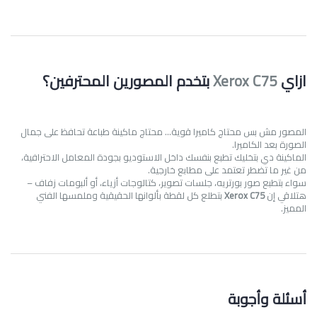
ازاي
Xerox C75
بتخدم المصورين المحترفين؟
المصور مش بس محتاج كاميرا قوية… محتاج ماكينة طباعة تحافظ على جمال
الصورة بعد الكاميرا.
الماكينة دي بتخليك تطبع بنفسك داخل الاستوديو بجودة المعامل الاحترافية،
من غير ما تضطر تعتمد على مطابع خارجية.
سواء بتطبع صور بورتريه، جلسات تصوير، كتالوجات أزياء، أو ألبومات زفاف –
هتلاقي إن
Xerox C75
بتطلع كل لقطة بألوانها الحقيقية وملمسها الفني
المميز.
أسئلة وأجوبة