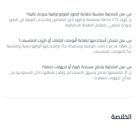
س: هل الماكينة مناسبة لطباعة الصور الفوتوغرافية بجودة عالية؟
ج: أيوه،
Xerox C75
مصممة لإظهار أدق التفاصيل والدرجات اللونية في الصور
بجودة تضاهي معامل الطباعة الاحترافية.
س: هل ممكن أستخدمها لطباعة ألبومات الزفاف أو كروت المناسبات؟
ج: طبعًا، بتدعم خامات كوشيه وسميكة جدًا، ومخرجاتها ألوانها زاهية ومناسبة
جدًا لألبومات المناسبات.
س: هل الماكينة بتحتاج مساحة كبيرة أو تجهيزات خاصة؟
ج: لأ، تصميمها مدمج وسهل الاستخدام، وتقدر تشغلها داخل الاستوديو من
غير أي تجهيزات معقدة.
الخلاصة