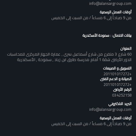
info@alansargroup.com
أوقات العمل الرسمية
من 9 صباحاً إلى 6 مساءاً / من السبت إلى الخميس
بيانات الاتصال: : سموحة الأسكندرية
العنوان
60 شارع 3 متفرع من شارع أسماعيل سرى , عمارة الجهاز المركزى للمحاسبات
الدور الأرضى شقة 1 أمام مدرسة طارق ابن زياد , سموحة , الأسكندرية
التسويق و المبيعات
+201101017272
الصيانة و الدعم الفنى
+201101017272
الرقم الأرضى
034252158
البريد الالكتروني
info@alansargroup.com
أوقات العمل الرسمية
من 9 صباحاً إلى 6 مساءاً / من السبت إلى الخميس