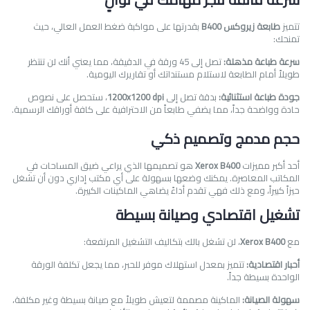
تتميز
طابعة زيروكس B400
بقدرتها على مواكبة ضغط العمل العالي، حيث
تمنحك:
سرعة طباعة مذهلة:
تصل إلى 45 ورقة في الدقيقة، مما يعني أنك لن تنتظر
طويلاً أمام الطابعة لاستلام مستنداتك أو تقاريرك اليومية.
جودة طباعة استثنائية:
بدقة تصل إلى
1200x1200 dpi
، ستحصل على نصوص
حادة وواضحة جداً، مما يضفي طابعاً من الاحترافية على كافة أوراقك الرسمية.
حجم مدمج وتصميم ذكي
أحد أكبر مميزات
Xerox B400
هو تصميمها الذي يراعي ضيق المساحات في
المكاتب المعاصرة. يمكنك وضعها بسهولة على أي مكتب إداري دون أن تشغل
حيزاً كبيراً، ومع ذلك فهي تقدم أداءً يضاهي الماكينات الكبيرة.
تشغيل اقتصادي وصيانة بسيطة
مع
Xerox B400
، لن تشغل بالك بتكاليف التشغيل المرتفعة:
أحبار اقتصادية:
تتميز بمعدل استهلاك موفر للحبر، مما يجعل تكلفة الورقة
الواحدة بسيطة جداً.
سهولة الصيانة:
الماكينة مصممة لتعيش طويلاً مع صيانة بسيطة وغير مكلفة،