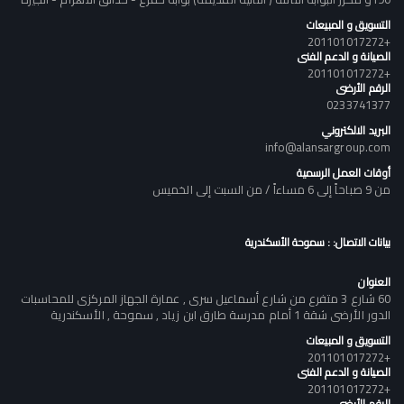
التسويق و المبيعات
+201101017272
الصيانة و الدعم الفنى
+201101017272
الرقم الأرضى
0233741377
البريد الالكتروني
info@alansargroup.com
أوقات العمل الرسمية
من 9 صباحاً إلى 6 مساءاً / من السبت إلى الخميس
بيانات الاتصال: : سموحة الأسكندرية
العنوان
60 شارع 3 متفرع من شارع أسماعيل سرى , عمارة الجهاز المركزى للمحاسبات
الدور الأرضى شقة 1 أمام مدرسة طارق ابن زياد , سموحة , الأسكندرية
التسويق و المبيعات
+201101017272
الصيانة و الدعم الفنى
+201101017272
الرقم الأرضى