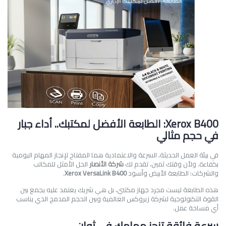
Xerox B400: الطابعة الأفضل لمكتبك.. أداء جبار
في حجم مثالي
في بيئة العمل الحديثة، السرعة والاعتمادية هما المفتاح لإنجاز المهام اليومية
بكفاءة. ولأن وقتك ثمين، تقدم لك
شركة الأنصار
الحل الأمثل للمكاتب
والشركات: الطابعة الأبيض وأسود
Xerox VersaLink B400
.
هذه الطابعة ليست مجرد جهاز مكتبي، بل هي شريك يعتمد عليه يجمع بين
القوة التكنولوجية لشركة زيروكس العالمية وبين الحجم المدمج الذي يناسب
أي مساحة عمل.
سرعة فائقة تنجز مهامك في ثوانٍ