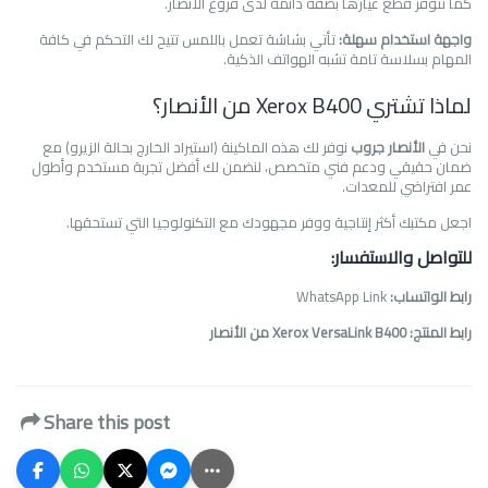
كما تتوفر قطع غيارها بصفة دائمة لدى فروع الأنصار.
واجهة استخدام سهلة:
تأتي بشاشة تعمل باللمس تتيح لك التحكم في كافة
المهام بسلاسة تامة تشبه الهواتف الذكية.
لماذا تشتري Xerox B400 من الأنصار؟
نحن في
الأنصار جروب
نوفر لك هذه الماكينة (استيراد الخارج بحالة الزيرو) مع
ضمان حقيقي ودعم فني متخصص، لنضمن لك أفضل تجربة مستخدم وأطول
عمر افتراضي للمعدات.
اجعل مكتبك أكثر إنتاجية ووفر مجهودك مع التكنولوجيا التي تستحقها.
للتواصل والاستفسار:
رابط الواتساب:
WhatsApp Link
رابط المنتج:
Xerox VersaLink B400 من الأنصار
Share this post