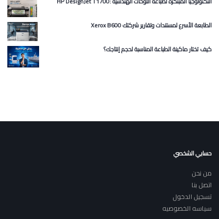
HP DesignJet T1700: التكنولوجيا المبتكرة لطباعة اللوحات الهندسية
Xerox B600 الطابعة الأسرع لمستندات وتقارير شركتك
كيف تختار ماكينة الطباعة المناسبة لحجم إنتاجك؟
حسابي الشخصي
من نحن
اتصل بنا
تسجيل الدخول
سياسه الخصوصيه