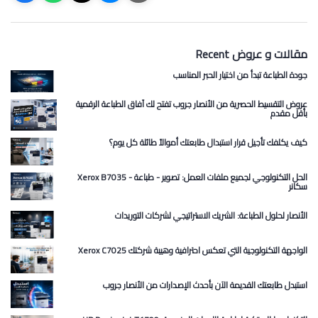
Recent مقالات و عروض
جودة الطباعة تبدأ من اختيار الحبر المناسب
عروض التقسيط الحصرية من الأنصار جروب تفتح لك آفاق الطباعة الرقمية
بأقل مقدم
كيف يكلفك تأجيل قرار استبدال طابعتك أموالاً طائلة كل يوم؟
Xerox B7035 الحل التكنولوجي لجميع ملفات العمل: تصوير - طباعة -
سكانر
الأنصار لحلول الطباعة: الشريك الاستراتيجي لشركات التوريدات
Xerox C7025 الواجهة التكنولوجية التي تعكس احترافية وهيبة شركتك
استبدل طابعتك القديمة الآن بأحدث الإصدارات من الأنصار جروب