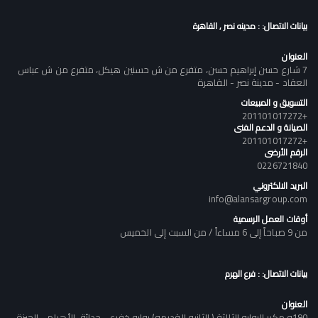
بيانات الاتصال: : مدينه نصر , القاهرة
العنوان
7 شارع حسن إبراهيم حسن، متفرع من ش حسنين هيكل، متفرع من ش عباس
العقاد - مدينة نصر - القاهرة
التسويق و المبيعات
+201101017272
الصيانة و الدعم الفنى
+201101017272
الرقم الأرضى
0226721840
البريد الالكتروني
info@alansargroup.com
أوقات العمل الرسمية
من 9 صباحاً إلى 6 مساءاً / من السبت إلى الخميس
بيانات الاتصال: : فرع الهرم
العنوان
190و مكرر البوابه الثالثة ( الثانيه القديمه) بوابه خفرع - حدائق الأهرام - الجيزة