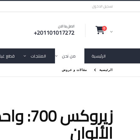
تسجيل الدخول
اتصل بنا الان
0
+201101017272
الرئيسية
من نحن
المنتجات
قطع غيار
الرئيسية
مقالات و عروض
زيروكس
الألوان