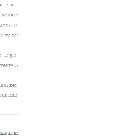
استيراد استع
طابعة ديجيت
تدريب مجاني
دعم فني مت
اطّلع على
م
inters/662
تواصل معنا
اضغط هنا ل
خلاصة المق