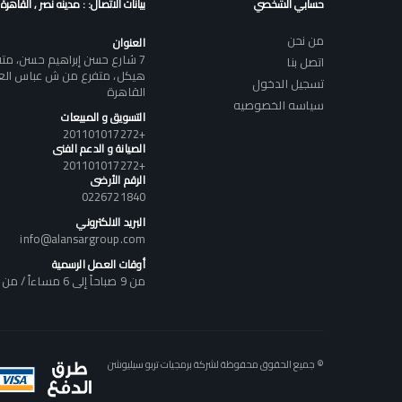
حسابي الشخصي
بيانات الاتصال: : مدينه نصر , القاهرة
من نحن
العنوان
7 شارع حسن إبراهيم حسن، م
اتصل بنا
هيكل، متفرع من ش عباس العقا
تسجيل الدخول
القاهرة
سياسه الخصوصيه
التسويق و المبيعات
+201101017272
الصيانة و الدعم الفنى
+201101017272
الرقم الأرضى
0226721840
البريد الالكتروني
info@alansargroup.com
أوقات العمل الرسمية
من 9 صباحاً إلى 6 مساءاً / من السبت إلى الخميس
© جميع الحقوق محفوظة لشركة برمجيات تربو سيليوشن