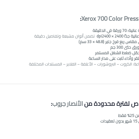
:
Xerox 700 Color Press
رقة في الدقيقة
ًا 2400 × 2400
dpi
تضمن ألوان مشبعة وتفاصيل دقيقة
 ربع فرخ جاير (48.8 × 33 سم)
 حتى 300 جم
ّل ضغط الشغل المستمر
 وأداء ثابت على مدار الساعة
عة: الكروت – البروشورات – الأغلفة – الفلاير – المستندات المختلفة
ص لفترة محدودة من
الأنصار جروب
:
 فقط
ات