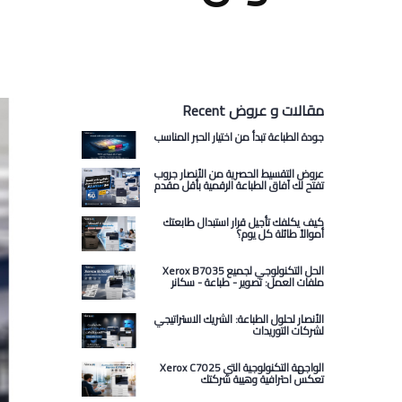
Recent مقالات و عروض
جودة الطباعة تبدأ من اختيار الحبر المناسب
عروض التقسيط الحصرية من الأنصار جروب
تفتح لك آفاق الطباعة الرقمية بأقل مقدم
كيف يكلفك تأجيل قرار استبدال طابعتك
أموالاً طائلة كل يوم؟
Xerox B7035 الحل التكنولوجي لجميع
ملفات العمل: تصوير - طباعة - سكانر
الأنصار لحلول الطباعة: الشريك الاستراتيجي
لشركات التوريدات
Xerox C7025 الواجهة التكنولوجية التي
تعكس احترافية وهيبة شركتك