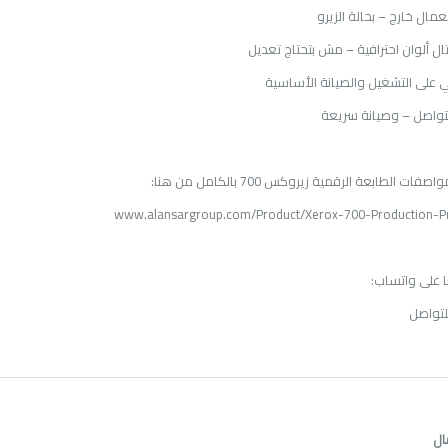
مال خارج – بحالة الزيرو
ال ألوان احترافية – مش بتحتاج تعديل
 على التشغيل والصيانة الأساسية
واصل – وصيانة سريعة
واصفات الطابعة الرقمية زيروكس 700
بالكامل من هنا
:
www.alansargroup.com/Product/Xerox-700-Production-Pr
 على واتساب
:
لتواصل
ال