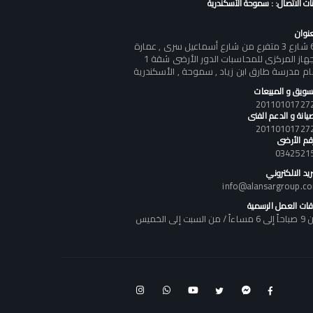
نات الاتصال: : سموحة الأسكندرية
عنوان
60 شارع 3 متفرع من شارع أسماعيل سرى , عمارة
الجهاز المركزى للمحاسبات الدور الأرضى شقة 1
ام مدرسة طارق ابن زياد , سموحة , الأسكندرية
تسويق و المبيعات
يانة و الدعم الفنى
رقم الأرضى
0342521
ريد الالكتروني
info@alansargroup.c
قات العمل الرسمية
اً / من السبت إلى الخميس