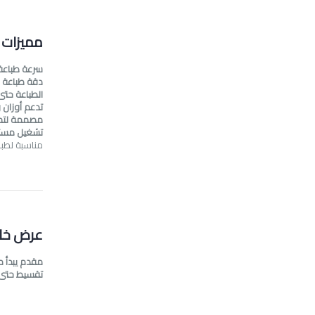
مميزات
سرعة طباعة عالية: 70 و
دقة طباعة عالية جد
الطباعة حتى مقاس
تدعم أوزان ورق
مصممة لتحم
تشغيل مستقر
مناسبة لطبا
عرض خا
مقدم يبدأ من 25%
تقسيط حتى 15 شهر بدون تعقيد