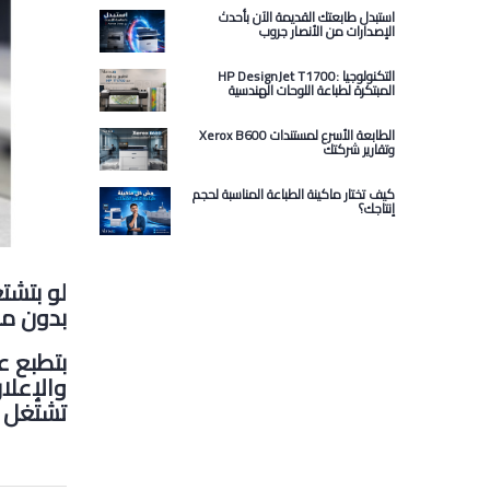
استبدل طابعتك القديمة الآن بأحدث
الإصدارات من الأنصار جروب
HP DesignJet T1700: التكنولوجيا
المبتكرة لطباعة اللوحات الهندسية
Xerox B600 الطابعة الأسرع لمستندات
وتقارير شركتك
كيف تختار ماكينة الطباعة المناسبة لحجم
إنتاجك؟
لو بتشت
بدون ما
بتطبع ع
والإعلا
تشتغل ب