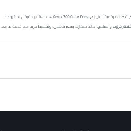
كينة طباعة رقمية ألوان زي
Xerox 700 Color Press
هو استثمار حقيقي لمشروعك
.
لأنصار جروب
واستلمها بحالة ممتازة، بسعر تنافسي، وتقسيط مريح، مع خدمة ما بعد