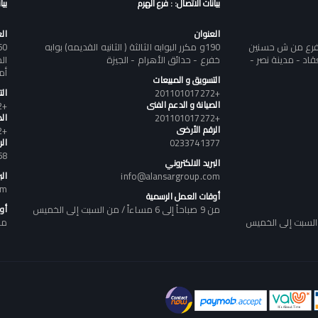
بيانات الاتصال: : فرع الهرم
بيا
العنوان
ال
تفرع من ش حسنين
190و مكرر البوابه الثالثة ( الثانيه القديمه) بوابه
د - مدينة نصر -
خفرع - حدائق الأهرام - الجيزة
أم
التسويق و المبيعات
+201101017272
ال
الصيانة و الدعم الفنى
+201101017272
+201101017272
الص
الرقم الأرضى
+201101017272
0233741377
ال
58
البريد الالكتروني
info@alansargroup.com
الب
om
أوقات العمل الرسمية
من 9 صباحاً إلى 6 مساءاً / من السبت إلى الخميس
أو
من 9 صباحاً إلى 6 مساء