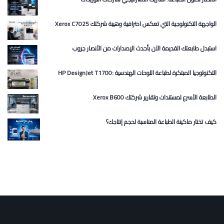
Xerox C7025 الواجهة التكنولوجية التي تعكس احترافية وهيبة شركتك
استبدل طابعتك القديمة الآن بأحدث الإصدارات من الأنصار جروب
HP DesignJet T1700: التكنولوجيا المبتكرة لطباعة اللوحات الهندسية
Xerox B600 الطابعة الأسرع لمستندات وتقارير شركتك
كيف تختار ماكينة الطباعة المناسبة لحجم إنتاجك؟