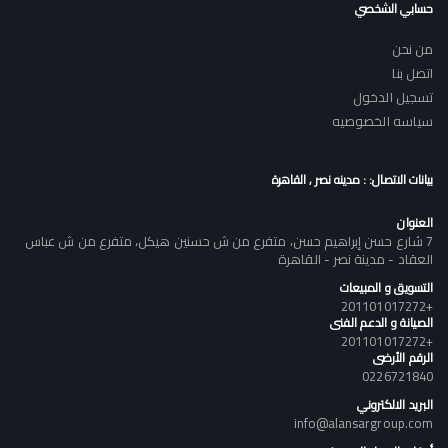
حسابي الشخصي
من نحن
اتصل بنا
تسجيل الدخول
سياسه الخصوصيه
بيانات الاتصال: : مدينه نصر , القاهرة
العنوان
7 شارع حسن إبراهيم حسن، متفرع من ش حسنين هيكل، متفرع من ش عباس
العقاد - مدينة نصر - القاهرة
التسويق و المبيعات
+201101017272
الصيانة و الدعم الفنى
+201101017272
الرقم الأرضى
0226721840
البريد الالكتروني
info@alansargroup.com