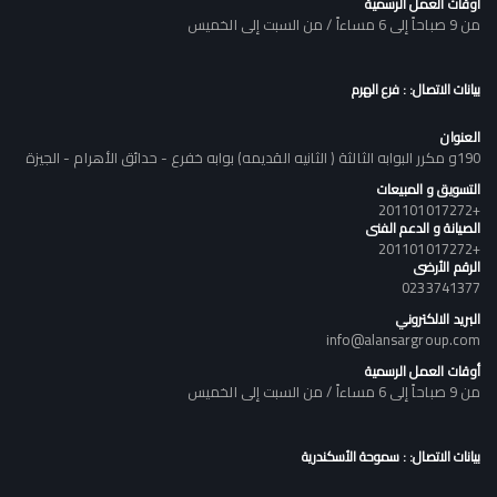
أوقات العمل الرسمية
من 9 صباحاً إلى 6 مساءاً / من السبت إلى الخميس
بيانات الاتصال: : فرع الهرم
العنوان
190و مكرر البوابه الثالثة ( الثانيه القديمه) بوابه خفرع - حدائق الأهرام - الجيزة
التسويق و المبيعات
+201101017272
الصيانة و الدعم الفنى
+201101017272
الرقم الأرضى
0233741377
البريد الالكتروني
info@alansargroup.com
أوقات العمل الرسمية
من 9 صباحاً إلى 6 مساءاً / من السبت إلى الخميس
بيانات الاتصال: : سموحة الأسكندرية