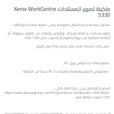
ماكينة تصوير المستندات:
Xerox WorkCentre
5330
هتكون مناسبة لحجم الشغل المتوسط، وهي ماكينة متعددة الوظائف:
-
تصوير مستندات و طباعة وسكانر ، وبتتوصل وتتعرف على النتورك بسهولة ، أو
الطباعة المباشرة من جهاز الكمبيوتر أو اللابتوب بكابل
USB / LAN
-
مش بتاخد مساحة عشان مش بتحتاج
tray
خروج للورق
-
بتطبع معاك لحد مقاس ورق
A3
- سرعتها في التصوير والطباعة مناسبة جداً: 30 نسخة فى الدقيقة
للسعر و التفاصيل يرجي زيارة اللينك التالي
:
https://www.alansargroup.com/Product/Xerox-WorkCentre-5330-Black-
and-White-Copier/1791
أو كلمنا من داخل او خارج مصر علي
wa.me/201112000539
:
او
01112000539