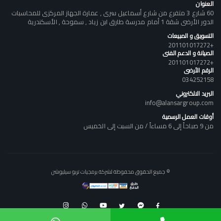
العنوان
60 شارع 3 متفرع من شارع أسماعيل سرى , عمارة الجهاز المركزى للمحاسبات
الدور الأرضى شقة 1 أمام مدرسة طارق ابن زياد , سموحة , الأسكندرية
التسويق و المبيعات
+201101017272
الصيانة و الدعم الفنى
+201101017272
الرقم الأرضى
034252158
البريد الالكتروني
info@alansargroup.com
أوقات العمل الرسمية
من 9 صباحاً إلى 6 مساءاً / من السبت إلى الخميس
© جميع الحقوق محفوظة لشركة برمجيات تربو سيليوشن