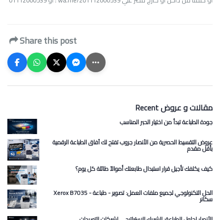
Share this post
Recent مقالات و عروض
جودة الطباعة تبدأ من اختيار الحبر المناسب
عروض التقسيط الحصرية من الأنصار جروب تفتح لك آفاق الطباعة الرقمية
بأقل مقدم
كيف يكلفك تأجيل قرار استبدال طابعتك أموالاً طائلة كل يوم؟
Xerox B7035 الحل التكنولوجي لجميع ملفات العمل: تصوير - طباعة -
سكانر
الأنصار لحلول الطباعة: الشريك الاستراتيجي لشركات التوريدات