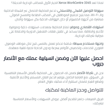
لماذا تعد
Xerox WorkCentre 3345
الخيار الأول للمكاتب الإدارية الحديثة؟
سهولة التوصيل الشبكي واللاسلكي:
تدعم الماكينة الاتصال عبر الشبكة الداخلية
والـ Wi-Fi، مما يتيح لجميع الموظفين في المكتب الطباعة والمسح الضوئي
مباشرة من أجهزة الكمبيوتر أو حتى الهواتف الذكية بكل سهولة وأمان.
استهلاك اقتصادي وموفر:
تمتاز الماكينة بمعدلات استهلاك ذكية وموفرة
للأحبار والطاقة، مما يساعد في تقليل نفقات التشغيل الدورية والحفاظ على
ميزانية شركتك الإدارية.
واجهة مستخدم بسيطة:
شاشة تحكم تعمل باللمس تتيح لكل موظف الوصول
الفوري للخدمات وتخصيص الأوامر بسرعة ودون الحاجة لخبرة تقنية معقدة.
احصل عليها الآن وضمن انسيابية عملك مع الأنصار
جروب
نحن في
شركة الأنصار
نضمن لك الحصول على الماكينة بأفضل الأسعار التنافسية
في السوق، مع التزامنا الكامل بتوفير الدعم الفني المستمر والأحبار الأصلية
وقطع الغيار لضمان استقرار أداء مكتبك طوال العام.
للتواصل وحجز الماكينة لمكتبك
فريق المبيعات جاهز لتقديم أفضل عروض التسهيلات والأسعار المناسبة
لشركتك: