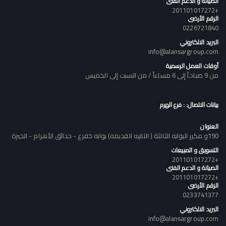
الصيانة و الدعم الفنى
+201101017272
الرقم الأرضى
0226721840
البريد الالكتروني
info@alansargroup.com
أوقات العمل الرسمية
من 9 صباحاً إلى 6 مساءاً / من السبت إلى الخميس
بيانات الاتصال: : فرع الهرم
العنوان
190و مكرر البوابه الثالثة ( الثانيه القديمه) بوابه خفرع - حدائق الأهرام - الجيزة
التسويق و المبيعات
+201101017272
الصيانة و الدعم الفنى
+201101017272
الرقم الأرضى
0233741377
البريد الالكتروني
info@alansargroup.com