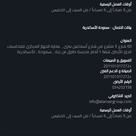
أوقات العمل الرسمية
من 9 صباحاً إلى 6 مساءاً / من السبت إلى الخميس
بيانات الاتصال: : سموحة الأسكندرية
العنوان
60 شارع 3 متفرع من شارع أسماعيل سرى , عمارة الجهاز المركزى للمحاسبات
الدور الأرضى شقة 1 أمام مدرسة طارق ابن زياد , سموحة , الأسكندرية
التسويق و المبيعات
+201101017272
الصيانة و الدعم الفنى
+201101017272
الرقم الأرضى
034252158
البريد الالكتروني
info@alansargroup.com
أوقات العمل الرسمية
من 9 صباحاً إلى 6 مساءاً / من السبت إلى الخميس