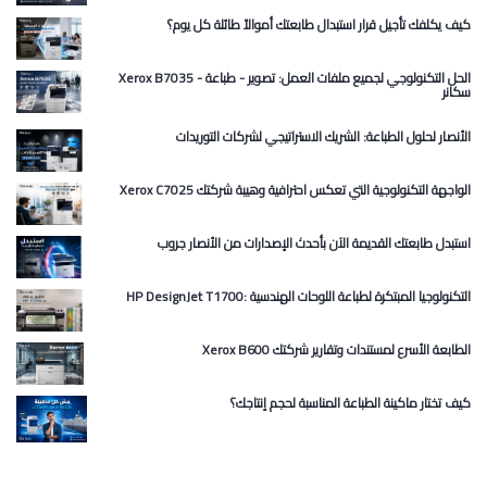
كيف يكلفك تأجيل قرار استبدال طابعتك أموالاً طائلة كل يوم؟
Xerox B7035 الحل التكنولوجي لجميع ملفات العمل: تصوير - طباعة -
سكانر
الأنصار لحلول الطباعة: الشريك الاستراتيجي لشركات التوريدات
Xerox C7025 الواجهة التكنولوجية التي تعكس احترافية وهيبة شركتك
استبدل طابعتك القديمة الآن بأحدث الإصدارات من الأنصار جروب
HP DesignJet T1700: التكنولوجيا المبتكرة لطباعة اللوحات الهندسية
Xerox B600 الطابعة الأسرع لمستندات وتقارير شركتك
كيف تختار ماكينة الطباعة المناسبة لحجم إنتاجك؟