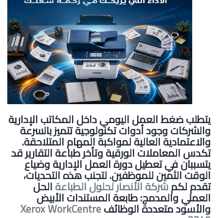
يتطلب ضغط العمل اليومي داخل المكاتب الإدارية
والشركات وجود أدوات تكنولوجية تتميز بالسرعة
والاعتمادية العالية لمواكبة المهام المتلاحقة.
تكدس المعاملات الورقية وتأخر طباعة التقارير قد
يتسببان في تعطيل دورة العمل الإدارية وضياع
الوقت الثمين للموظفين. لتجنب هذه التحديات،
تقدم لكم
شركة الأنصار لحلول الطباعة
الحل
العملي والمدمج: طابعة المستندات الأبيض
والأسود متعددة الوظائف
Xerox WorkCentre