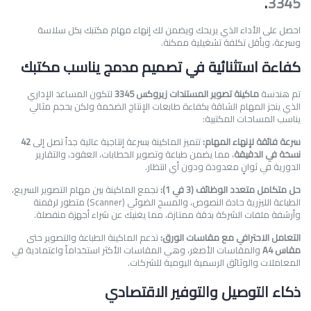
.
3345
احصل على الأداء الذي يريحك ويضمن لك إنهاء مهام مكتبك بكل سلاسة
وسرعة، وبأقل تكلفة تشغيلية ممكنة.
كفاءة استثنائية في تصميم مدمج يناسب مكتبك
تم هندسة
ماكينة تصوير المستندات زيروكس 3345
لتكون المساعد الإداري
الذي ينجز المهام الشاقة بكفاءة طابعات الإنتاج الضخمة ولكن بحجم مثالي
يناسب المساحات المكتبية:
سرعة فائقة لإنهاء المهام:
تتميز الماكينة بسرعة إنتاجية عالية جداً تصل إلى
42
نسخة في الدقيقة
، مما يضمن طباعة وتصوير الخطابات، العقود، والتقارير
الدورية في ثوانٍ معدودة ودون أي انتظار.
حل متكامل متعدد الوظائف (3 في 1):
تجمع الماكينة بين مهام التصوير السريع،
الطباعة الليزرية حادة النصوص، والمسح الضوئي (Scanner) متطور لرقمنة
وأرشفة ملفات الشركة بدقة ممتازة، مما يغنيك عن شراء أجهزة منفصلة.
التعامل الاحترافي مع مقاسات الورق:
تدعم الماكينة الطباعة والتصوير حتى
مقاس A4
والمقاسات الأصغر، وهي المقاسات الأكثر استخداماً واعتمادية في
المعاملات والوثائق الرسمية اليومية للشركات.
ذكاء التوصيل والتوفير الاقتصادي