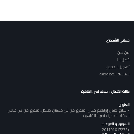
حسابي الشخصي
من نحن
اتصل بنا
تسجيل الدخول
سياسه الخصوصيه
بيانات الاتصال: : مدينه نصر , القاهرة
العنوان
7 شارع حسن إبراهيم حسن، متفرع من ش حسنين هيكل، متفرع من ش عباس
العقاد - مدينة نصر - القاهرة
التسويق و المبيعات
+201101017272