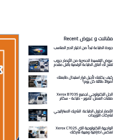
Recent مقالات و عروض
جودة الطباعة تبدأ من اختيار الحبر المناسب
عروض التقسيط الحصرية من الأنصار جروب
تفتح لك آفاق الطباعة الرقمية بأقل مقدم
كيف يكلفك تأجيل قرار استبدال طابعتك
أموالاً طائلة كل يوم؟
Xerox B7035 الحل التكنولوجي لجميع
ملفات العمل: تصوير - طباعة - سكانر
الأنصار لحلول الطباعة: الشريك الاستراتيجي
لشركات التوريدات
Xerox C7025 الواجهة التكنولوجية التي
تعكس احترافية وهيبة شركتك