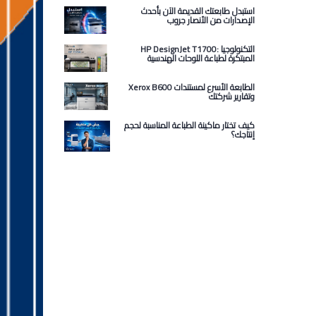
استبدل طابعتك القديمة الآن بأحدث
الإصدارات من الأنصار جروب
HP DesignJet T1700: التكنولوجيا
المبتكرة لطباعة اللوحات الهندسية
Xerox B600 الطابعة الأسرع لمستندات
وتقارير شركتك
كيف تختار ماكينة الطباعة المناسبة لحجم
إنتاجك؟