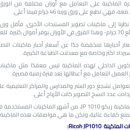
قدرة الماكينة على التعامل مع أوزان مختلفة من الورق
، فهي تطبع على ورق وزنه 46 جرام فيما أعلى.
ال كثيرة للعميل.
أسعار أحبارها منخفضة جدًا عن أسعار أحبار ماكينات الت
سيزداد اكثر وخاصة مع معدلات الطباعة الكبيرة.
التكوين الداخلي لهذه الماكينة ليس معقدًا مثل ماكينا
لعميل التعامل مع أعطالها بعد فترة زمنية قصيرة.
وامل تشجع دور النشر والمدارس والمراكز التعليمية على
دادت عدد النسخ التصوير كانت الأرباح أعلى.
ماكينة ريكو
JP 1010
، من أشهر الماكينات المستخدمة ف
يتمتع كفاءة عالية، ولكن ما هي مواصفات هذه الماكينة؟
 الماكينة
Ricoh JP1010
: