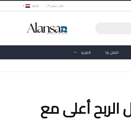
طلب سعر
اللغه
اتصل بنا
المزيد
صويرية (2).. معدل الربح أعلى مع RICOH