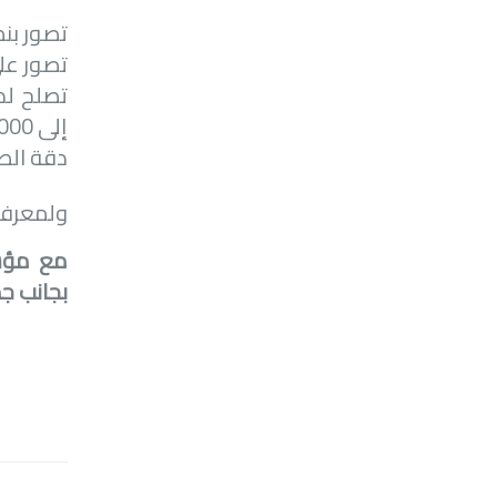
تصور بنظام ال
تصور على 
تصلح لد
إلى 100000 نسخة.
دقة الطباعة
ولمعرفة
مع مؤسس
بجانب ج