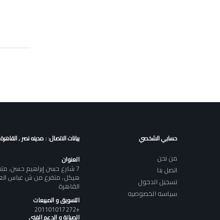
حسابي الشخصي
بيانات الاتصال: : مدينه نصر , القاهرة
من نحن
العنوان
7 شارع حسن إبراهيم حسن، م
اتصل بنا
هيكل، متفرع من ش عباس العقا
تسجيل الدخول
القاهرة
سياسه الخصوصيه
التسويق و المبيعات
+201101017272
الصيانة و الدعم الفنى