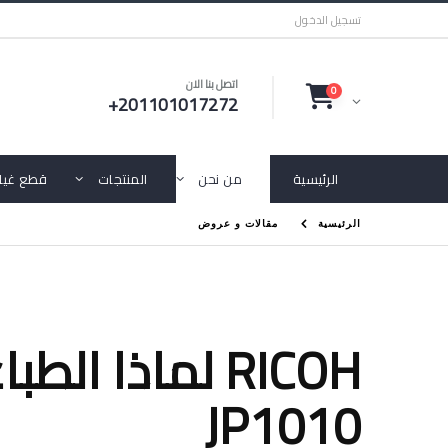
تسجيل الدخول
اتصل بنا الان
0
+201101017272
الرئيسية
من نحن
المنتجات
قطع غيار
الرئيسية
مقالات و عروض
JP1010