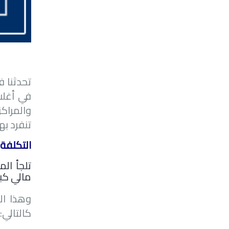
تحدثنا 
والمراكز
تنفرد به
التكلفة 
تلجأ ال
مالي كبي
وهذا ال
كالتالي: