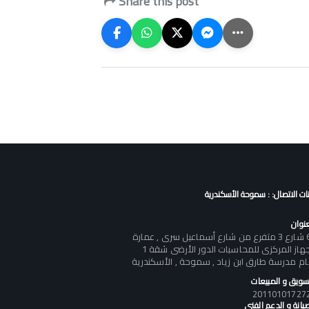
Share this post
نات الاتصال: : سموحة الأسكندرية
عنوان
60 شارع 3 متفرع من شارع أسماعيل سرى , عمارة
الجهاز المركزى للمحاسبات الدور الأرضى شقة 1
ام مدرسة طارق ابن زياد , سموحة , الأسكندرية
تسويق و المبيعات
يانة و الدعم الفنى