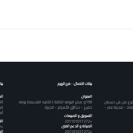
بيانات الاتصال: : فرع الهرم
بيا
العنوان
ال
تفرع من ش حسنين
190و مكرر البوابه الثالثة ( الثانيه القديمه) بوابه
د - مدينة نصر -
خفرع - حدائق الأهرام - الجيزة
أم
التسويق و المبيعات
+201101017272
ال
الصيانة و الدعم الفنى
+201101017272
+201101017272
الص