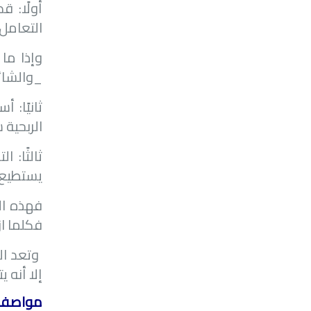
أولًا: 
التعامل معه
_والشائع 70 جرام- وهذا الفرق في الأوزان يوفر أمو
ثانيًا: 
الربحية 
ثالثًا: 
يستطيع ا
فهذه الع
فكلما از
وتعد ال
إلا أنه 
مواصفات