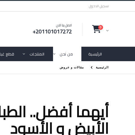
تسجيل الدخول
اتصل بنا الان
0
+201101017272
الرئيسية
من نحن
المنتجات
قطع غيار
الرئيسية
مقالات و عروض
أيهما أفضل.. الطبا
الأبيض و الأسود