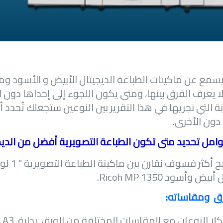
سمع عن ماكينات الطباعة الديجيتال الأبيض و الأسود وما
 يعرف الفرق بينها، ومتى يكون اللجوء إلى إحداها دون الأ
ة التي نجريها في هذا التقرير بين النوعين ستجعلك تُحدد 
دون الأخرى.
امل تحديد متى تكون الطباعة التصويرية أفضل من الدي
أكثر فسوف نقارن بين ماكينة الطباعة التصويرية " 1 لون "
ال أبيض وأسود
Ricoh MP 1350
.
رق ومقاساته:
كلا النوعان مع المقاسات المختلفة من الورق بداية
A3
ح