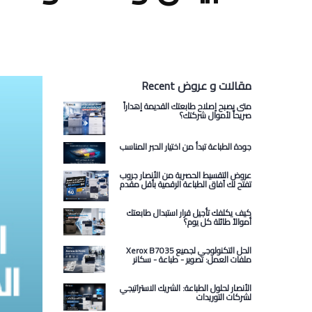
Recent مقالات و عروض
متى يصبح إصلاح طابعتك القديمة إهداراً
صريحاً لأموال شركتك؟
جودة الطباعة تبدأ من اختيار الحبر المناسب
عروض التقسيط الحصرية من الأنصار جروب
تفتح لك آفاق الطباعة الرقمية بأقل مقدم
كيف يكلفك تأجيل قرار استبدال طابعتك
أموالاً طائلة كل يوم؟
Xerox B7035 الحل التكنولوجي لجميع
ملفات العمل: تصوير - طباعة - سكانر
الأنصار لحلول الطباعة: الشريك الاستراتيجي
لشركات التوريدات