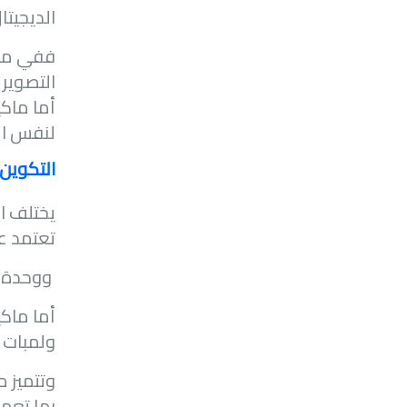
الديجيتا
ففي ماك
التصوير يصل إلى 20 أ
أما ماكي
لنفس ال
التكوين 
يختلف ال
تعتمد ع
ووحدة ا
أما ماك
ولمبات س
وتتميز م
بها تعم