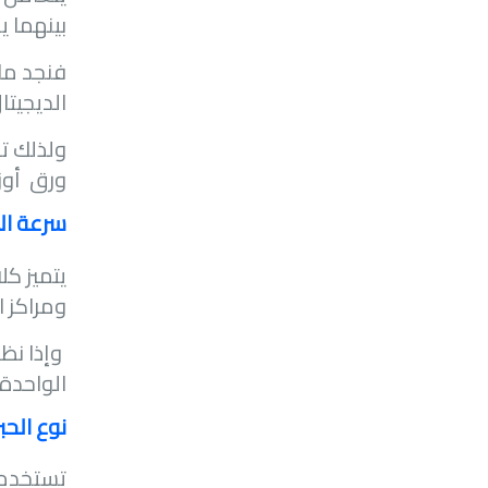
بينهما ي
الديجيتا
ولذلك تس
ورق أوزانه 
سرعة ال
يتميز كل
ومراكز ا
وإذا نظر
الواحدة.
نوع الحب
تستخدم م