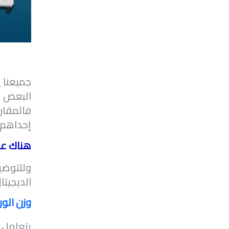
جميعنا ي
البعض لا
فالمقارن
إحداهم 
هناك عو
وللتوضيح 
الديجيت
وزن الو
يتعامل 