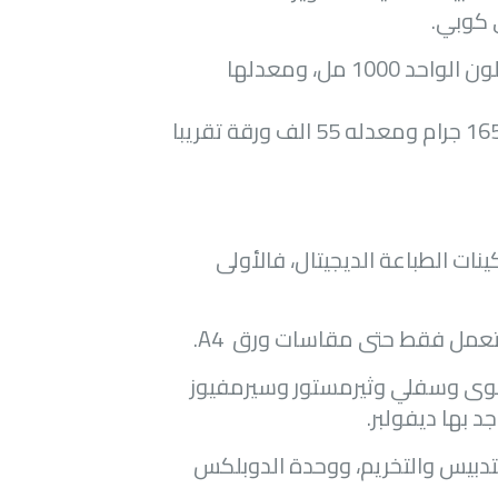
ي كوبي.
نجد وزن عبوة اللون الواحد 1000 مل، ومعدلها
فوزن كارتج الحبر 1650 جرام ومعدله 55 الف ورقة تقريبا
نات الطباعة الديجيتال، فالأولى
كس تعمل فقط حتى مقاسات ورق
A4
.
 علوى وسفلي وثيرمستور وسيرمفيوز
د بها ديفولبر.
التدبيس والتخريم، ووحدة الدوبلكس