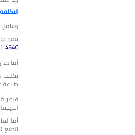
التكلفة:
وعامل ال
تتميز ما
4640
تص
أما ثمن 
تكلفة ح
طباعة ع
الديجيتا
أما الما
لتطبع 20 الف نسخة.