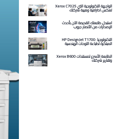
Xerox C7025 الواجهة التكنولوجية التي
تعكس احترافية وهيبة شركتك
استبدل طابعتك القديمة الآن بأحدث
الإصدارات من الأنصار جروب
HP DesignJet T1700: التكنولوجيا
المبتكرة لطباعة اللوحات الهندسية
Xerox B600 الطابعة الأسرع لمستندات
وتقارير شركتك