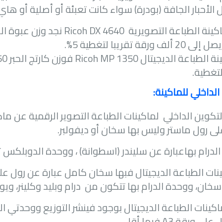
ل الأحبار الجافة (بودرة) سواء كانت تعبئة أو أصلية أو ها
ينة الطباعة التصويرية
Ricoh DX 4640
لف ورقة تقريبا لتغطية 5
%
.
نة الطباعة الديجيتال
Ricoh MP 1350
تغطية.
الداخلي للماكينة:
تكوين الداخلي لماكينات الطباعة التصوير الرقمية عن ماكي
لى رول ماستر وليس بها سخان أو ديفولبر.
لدرام بهاعبارة عن سليندر (اسطوانة) ، ووحدة الدوبل
ينات الطباعة الديجيتال فبها سخان كامل عبارة عن رول
خان، ووحدة الدرام بها تتكون من درام وبليد وكلينر، ويوج
اكينات الطباعة الديجيتال بوجود فينشر التوزيع ووحدتي 
ل على ورقة
A3
فيما أقل.