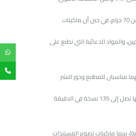
فنجد ماكينات الطباعة التصويرية الرقمية تتعامل مع أوزان أقل من 70 جرام، في حين أن ماكينات
ن، والمواد الدعائية التي تطبع على
ما مناسبان للمطابع ودور النشر
سنجد سرعة كل منها تصل إلى 135 نسخة في الدقيقة
)، بينما ماكينات تصوير المستندات