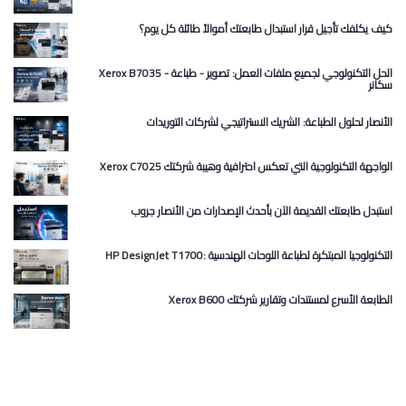
كيف يكلفك تأجيل قرار استبدال طابعتك أموالاً طائلة كل يوم؟
Xerox B7035 الحل التكنولوجي لجميع ملفات العمل: تصوير - طباعة -
سكانر
الأنصار لحلول الطباعة: الشريك الاستراتيجي لشركات التوريدات
Xerox C7025 الواجهة التكنولوجية التي تعكس احترافية وهيبة شركتك
استبدل طابعتك القديمة الآن بأحدث الإصدارات من الأنصار جروب
HP DesignJet T1700: التكنولوجيا المبتكرة لطباعة اللوحات الهندسية
Xerox B600 الطابعة الأسرع لمستندات وتقارير شركتك