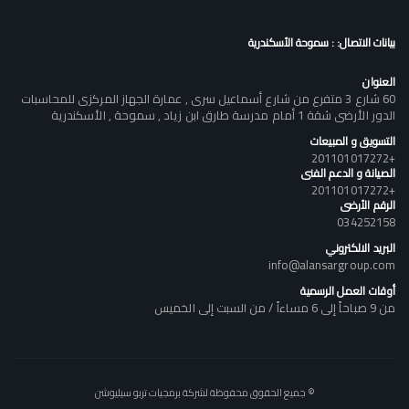
بيانات الاتصال: : سموحة الأسكندرية
العنوان
60 شارع 3 متفرع من شارع أسماعيل سرى , عمارة الجهاز المركزى للمحاسبات
الدور الأرضى شقة 1 أمام مدرسة طارق ابن زياد , سموحة , الأسكندرية
التسويق و المبيعات
+201101017272
الصيانة و الدعم الفنى
+201101017272
الرقم الأرضى
034252158
البريد الالكتروني
info@alansargroup.com
أوقات العمل الرسمية
من 9 صباحاً إلى 6 مساءاً / من السبت إلى الخميس
© جميع الحقوق محفوظة لشركة برمجيات تربو سيليوشن