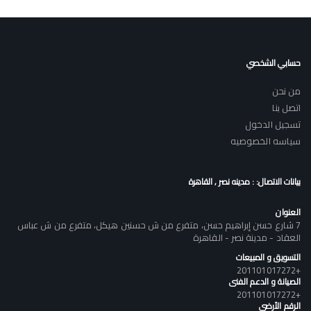
حسابي الشخصي
من نحن
اتصل بنا
تسجيل الدخول
سياسه الخصوصيه
بيانات الاتصال: : مدينه نصر , القاهرة
العنوان
7 شارع حسن إبراهيم حسن، متفرع من ش حسنين هيكل، متفرع من ش عباس
العقاد - مدينة نصر - القاهرة
التسويق و المبيعات
+201101017272
الصيانة و الدعم الفنى
+201101017272
الرقم الأرضى