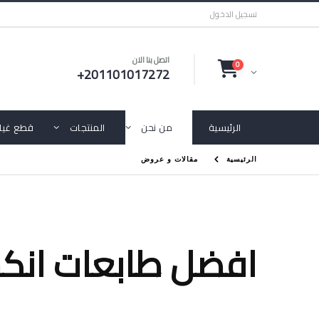
تسجيل الدخول
اتصل بنا الان
0
+201101017272
الرئيسية
من نحن
المنتجات
قطع غيار
الرئيسية
مقالات و عروض
افضل طابعات انكجيت