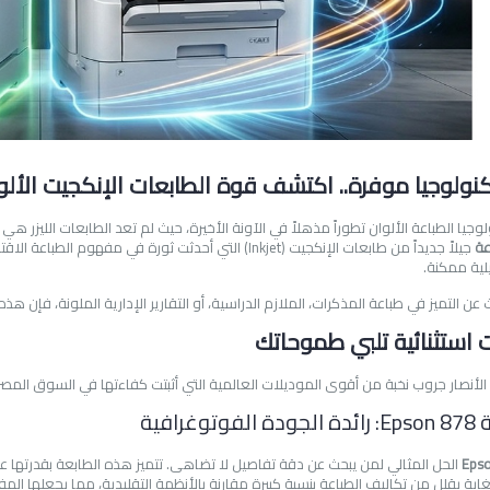
نولوجيا موفرة.. اكتشف قوة الطابعات الإنكجيت الألو
يا الطباعة الألوان تطوراً مذهلاً في الآونة الأخيرة، حيث لم تعد الطابعات الليزر هي 
عة
جيلاً جديداً من طابعات الإنكجيت (Inkjet) التي أحدثت ثورة 
لية ممكنة.
 عن التميز في طباعة المذكرات، الملازم الدراسية، أو التقارير الإدارية الملونة، فإن هذه 
 استثنائية تلبي طموحاتك
الأنصار جروب نخبة من أقوى الموديلات العالمية التي أثبتت كفاءتها في السوق المص
Eps
الحل المثالي لمن يبحث عن دقة تفاصيل لا تضاهى. تتميز هذه الطابعة بقدرتها على
اية يقلل من تكاليف الطباعة بنسبة كبيرة مقارنة بالأنظمة التقليدية، مما يجعلها الم