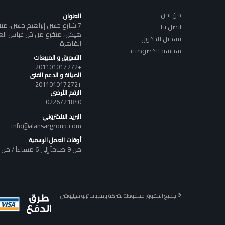
من نحن
العنوان
7 شارع حسن إبراهيم حسن، م
اتصل بنا
هيكل، متفرع من ش عباس العقا
تسجيل الدخول
القاهرة
سياسه الخصوصيه
التسويق و المبيعات
+201101017272
الصيانة و الدعم الفنى
+201101017272
الرقم الأرضى
0226721840
البريد الالكتروني
info@alansargroup.com
أوقات العمل الرسمية
من 9 صباحاً إلى 6 مساءاً / من السبت إلى الخميس
© جميع الحقوق محفوظة لشركة برمجيات تربو سيليوشن