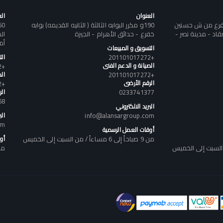
العنوان
ال
تفرع من ش حسنين
190و مكرر البوابه الثالثة ( الثانيه القديمه) بوابه
د - مدينة نصر -
خفرع - حدائق الأهرام - الجيزة
أم
التسويق و المبيعات
+201101017272
ال
الصيانة و الدعم الفنى
+201101017272
+201101017272
الص
الرقم الأرضى
+201101017272
0233741377
ال
58
البريد الالكتروني
info@alansargroup.com
الب
om
أوقات العمل الرسمية
من 9 صباحاً إلى 6 مساءاً / من السبت إلى الخميس
أو
من 9 صباحاً إلى 6 مساء