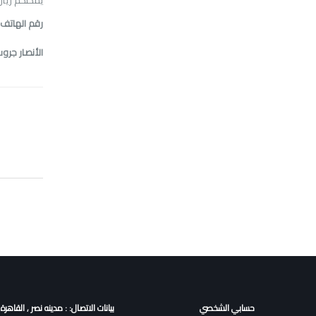
يمكنكم زيارة
رقم الهاتف:
الأنصار جرو
حسابي الشخصي
بيانات الاتصال: : مدينه نصر , القاهرة