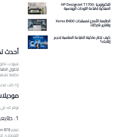
HP DesignJet T1700: التكنولوجيا
المبتكرة لطباعة اللوحات الهندسية
Xerox B600 الطابعة الأسرع لمستندات
وتقارير شركتك
كيف تختار ماكينة الطباعة المناسبة لحجم
إنتاجك؟
أحدث تك
شهدت تكنولوج
لحلول الطبا
تكلفة تشغي
إذا كنت تبحث
موديلات
نوفر لك في 
1. طابعة Epson 878: رائدة الجودة الفوتوغرافية
تعتبر
on 878
اقتصادي للغ