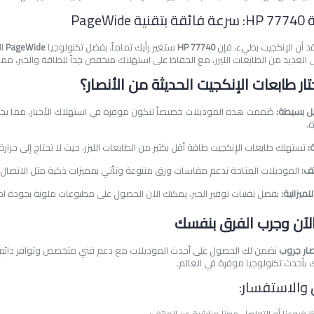
قد أن الإنكجيت بطيء، فإن
HP 77740
ستغير رأيك تماماً. بفضل تكنولوجيا
PageWide
ال
العديد من الطابعات الليزر، مع الحفاظ على استهلاك منخفض جداً للطاقة والحبر، مما 
تار طابعات الإنكجيت الحديثة من الأنصار؟
ل بسيطة:
صُممت هذه الموديلات خصيصاً لتكون موفرة في استهلاك الأحبار، مما يجعلها
.
:
تستهلك طابعات الإنكجيت طاقة أقل بكثير من الطابعات الليزر، حيث لا تحتاج إلى حرارة
ف:
الموديلات المتاحة تدعم مقاسات ورق متنوعة وتأتي بمميزات ذكية مثل الاتصال ا
ميزانية:
بفضل تقنيات توفير الحبر، يمكنك الآن الحصول على مطبوعات ملونة بجودة احتر
الآن وجرب الفرق بنفسك
صار جروب
نضمن لك الحصول على أحدث الموديلات مع دعم فني متخصص وتوافر دائم للأح
ك بأحدث تكنولوجيا موفرة في العالم.
 والاستفسار: