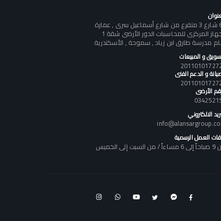
عنوان
60 شارع 3 متفرع من شارع أسماعيل سرى , عمارة
الجهاز المركزى للمحاسبات الدور الأرضى شقة 1
ام مدرسة طارق ابن زياد , سموحة , الأسكندرية
تسويق و المبيعات
يانة و الدعم الفنى
رقم الأرضى
0342521
ريد الالكتروني
info@alansargroup.c
قات العمل الرسمية
اً / من السبت إلى الخميس