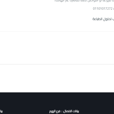
 فروعنا أو التواصل معنا مباشرة عبر الهاتف:
01101017272
ب لحلول الطباعة
بيانات الاتصال: : فرع الهرم
بيا