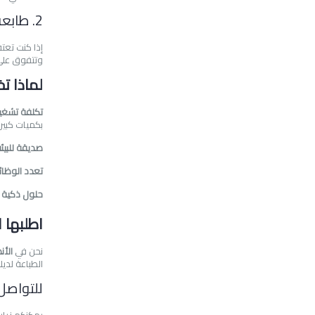
2. طابعة HP 77740: سرعة فائقة بتقنية PageWide
إذا كنت تعت
وتتفوق على 
لماذا تخ
تكلفة تشغي
بكميات كبيرة
صديقة للبيئة
تعدد الوظائ
حلول ذكية لل
اطلبها 
نحن في
الأن
الطباعة لدي
للتواصل