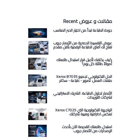
Recent مقالات و عروض
جودة الطباعة تبدأ من اختيار الحبر المناسب
عروض التقسيط الحصرية من الأنصار جروب
تفتح لك آفاق الطباعة الرقمية بأقل مقدم
كيف يكلفك تأجيل قرار استبدال طابعتك
أموالاً طائلة كل يوم؟
Xerox B7035 الحل التكنولوجي لجميع
ملفات العمل: تصوير - طباعة - سكانر
الأنصار لحلول الطباعة: الشريك الاستراتيجي
لشركات التوريدات
Xerox C7025 الواجهة التكنولوجية التي
تعكس احترافية وهيبة شركتك
استبدل طابعتك القديمة الآن بأحدث
الإصدارات من الأنصار جروب