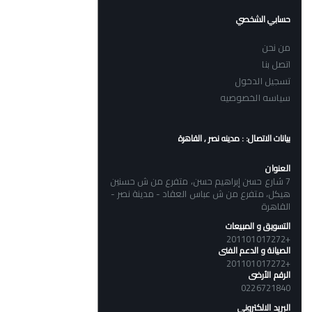
حسابي الشخصي
من نحن
اتصل بنا
تسجيل الدخول
سياسه الخصوصيه
بيانات الاتصال: : مدينه نصر , القاهرة
العنوان
7 شارع حسن إبراهيم حسن، متفرع من ش حسنين
هيكل، متفرع من ش عباس العقاد - مدينة نصر -
القاهرة
التسويق و المبيعات
+201101017272
الصيانة و الدعم الفنى
+201101017272
الرقم الأرضى
0226721840
البريد الالكتروني