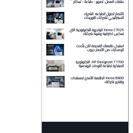
ملفات العمل: تصوير - طباعة - سكانر
الأنصار لحلول الطباعة: الشريك
الاستراتيجي لشركات التوريدات
Xerox C7025 الواجهة التكنولوجية التي
تعكس احترافية وهيبة شركتك
استبدل طابعتك القديمة الآن بأحدث
الإصدارات من الأنصار جروب
HP DesignJet T1700: التكنولوجيا
المبتكرة لطباعة اللوحات الهندسية
Xerox B600 الطابعة الأسرع لمستندات
وتقارير شركتك