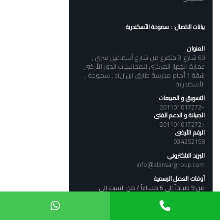
بيانات الاتصال: : سموحة الأسكندرية
العنوان
60 شارع 3 متفرع من شارع أسماعيل سرى ,
عمارة الجهاز المركزى للمحاسبات الدور الأرضى
شقة 1 أمام مدرسة طارق ابن زياد , سموحة ,
الأسكندرية
التسويق و المبيعات
+201101017272
الصيانة و الدعم الفنى
+201101017272
الرقم الأرضى
034252158
البريد الالكتروني
info@alansargroup.com
أوقات العمل الرسمية
من 9 صباحاً إلى 6 مساءاً / من السبت إلى
الخميس