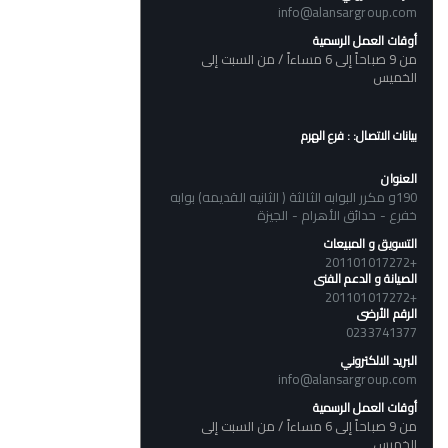
info@alansargroup.com
أوقات العمل الرسمية
من 9 صباحاً إلى 6 مساءاً / من السبت إلى
الخميس
بيانات الاتصال: : فرع الهرم
العنوان
190و مكرر البوابه الثالثة ( الثانيه القديمه) بوابه
خفرع - حدائق الأهرام - الجيزة
التسويق و المبيعات
+201101017272
الصيانة و الدعم الفنى
+201101017272
الرقم الأرضى
0233741377
البريد الالكتروني
info@alansargroup.com
أوقات العمل الرسمية
من 9 صباحاً إلى 6 مساءاً / من السبت إلى
الخميس