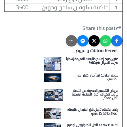
1
ماكينة سلوفان ساخن وجهين
3500
Share this post
Recent مقالات و عروض
متى يصبح إصلاح طابعتك القديمة إهداراً
صريحاً لأموال شركتك؟
جودة الطباعة تبدأ من اختيار الحبر
المناسب
عروض التقسيط الحصرية من الأنصار
جروب تفتح لك آفاق الطباعة الرقمية
بأقل مقدم
كيف يكلفك تأجيل قرار استبدال طابعتك
أموالاً طائلة كل يوم؟
Xerox B7035 الحل التكنولوجي لجميع