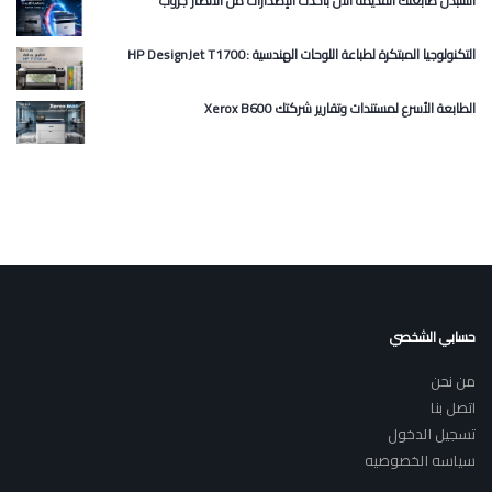
استبدل طابعتك القديمة الآن بأحدث الإصدارات من الأنصار جروب
HP DesignJet T1700: التكنولوجيا المبتكرة لطباعة اللوحات الهندسية
Xerox B600 الطابعة الأسرع لمستندات وتقارير شركتك
حسابي الشخصي
من نحن
اتصل بنا
تسجيل الدخول
سياسه الخصوصيه