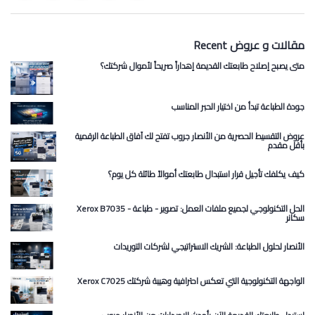
Recent مقالات و عروض
متى يصبح إصلاح طابعتك القديمة إهداراً صريحاً لأموال شركتك؟
جودة الطباعة تبدأ من اختيار الحبر المناسب
عروض التقسيط الحصرية من الأنصار جروب تفتح لك آفاق الطباعة الرقمية
بأقل مقدم
كيف يكلفك تأجيل قرار استبدال طابعتك أموالاً طائلة كل يوم؟
Xerox B7035 الحل التكنولوجي لجميع ملفات العمل: تصوير - طباعة -
سكانر
الأنصار لحلول الطباعة: الشريك الاستراتيجي لشركات التوريدات
Xerox C7025 الواجهة التكنولوجية التي تعكس احترافية وهيبة شركتك