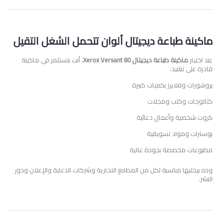
ماكينة طباعة ديجيتال ألوان تتحمل الشغل التقيل
عند اختيار
ماكينة طباعة ديجيتال Xerox Versant 80
، أنت بتستثمر في ماكينة
قادرة على تنفيذ:
بروشورات وفلايرز بكميات كبيرة
كتالوجات وكتب ومجلات
كروت شخصية وأعمال دعائية
بوسترات ومواد تسويقية
مطبوعات مخصصة بجودة عالية
وده بيخليها مناسبة لكل من المطابع التجارية وشركات الدعاية والإعلان ودور
النشر.