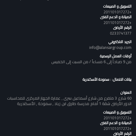
التسويق و المبيعات
+201101017272
الصيانة و الدعم الفنى
+201101017272
الرقم الأرضى
0233741377
البريد الالكتروني
info@alansargroup.com
أوقات العمل الرسمية
من 9 صباحاً إلى 6 مساءاً / من السبت إلى الخميس
بيانات الاتصال: : سموحة الأسكندرية
العنوان
60 شارع 3 متفرع من شارع أسماعيل سرى , عمارة الجهاز المركزى للمحاسبات
الدور الأرضى شقة 1 أمام مدرسة طارق ابن زياد , سموحة , الأسكندرية
التسويق و المبيعات
+201101017272
الصيانة و الدعم الفنى
+201101017272
الرقم الأرضى