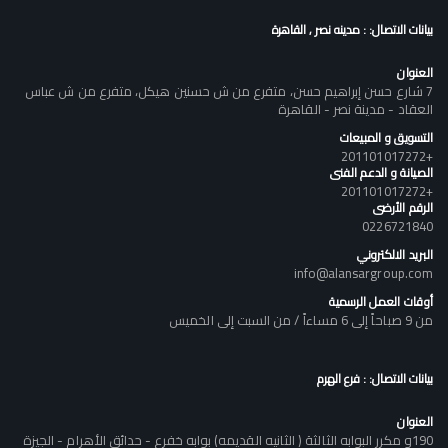
بيانات الاتصال: : مدينه نصر , القاهرة
العنوان
7 شارع حسن إبراهيم حسن، متفرع من ش حسنين هيكل، متفرع من ش عباس
العقاد - مدينة نصر - القاهرة
التسويق و المبيعات
+201101017272
الصيانة و الدعم الفنى
+201101017272
الرقم الأرضى
0226721840
البريد الالكتروني
info@alansargroup.com
أوقات العمل الرسمية
من 9 صباحاً إلى 6 مساءاً / من السبت إلى الخميس
بيانات الاتصال: : فرع الهرم
العنوان
190و مكرر البوابه الثالثة ( الثانيه القديمه) بوابه خفرع - حدائق الأهرام - الجيزة