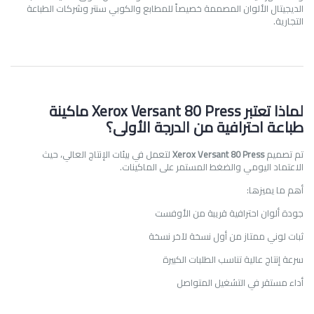
الديجيتال الألوان المصممة خصيصاً للمطابع والكوبي سنتر وشركات الطباعة
التجارية.
لماذا تعتبر Xerox Versant 80 Press ماكينة
طباعة احترافية من الدرجة الأولى؟
تم تصميم
Xerox Versant 80 Press
لتعمل في بيئات الإنتاج العالي، حيث
الاعتماد اليومي والضغط المستمر على الماكينات.
أهم ما يميزها:
جودة ألوان احترافية قريبة من الأوفست
ثبات لوني ممتاز من أول نسخة لآخر نسخة
سرعة إنتاج عالية تناسب الطلبات الكبيرة
أداء مستقر في التشغيل المتواصل