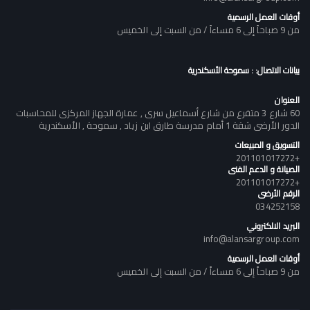
أوقات العمل الرسمية
من 9 صباحاً إلى 6 مساءاً / من السبت إلى الخميس
بيانات الاتصال: : سموحة الأسكندرية
العنوان
60 شارع 3 متفرع من شارع أسماعيل سرى , عمارة الجهاز المركزى للمحاسبات
الدور الأرضى شقة 1 أمام مدرسة طارق ابن زياد , سموحة , الأسكندرية
التسويق و المبيعات
+201101017272
الصيانة و الدعم الفنى
+201101017272
الرقم الأرضى
034252158
البريد الالكتروني
info@alansargroup.com
أوقات العمل الرسمية
من 9 صباحاً إلى 6 مساءاً / من السبت إلى الخميس