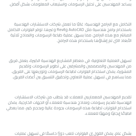
يساعد المهندسين على تحليل الرسومات واستيعاب المعلومات بشكل أفضل.
التكامل مع البرامج الهندسية: غالبًا ما تعمل شركات الاستشارات الهندسية
باستخدام برامج هندسية مثل AutoCAD وRevit وغيرها. توفر البلوترات التكامل
المباشر مع هذه البرامج، مما يسهل عملية طباعة الرسومات والنماذج ثلاثية
الأبعاد التي تم إنشاؤها باستخدام هذه البرامج.
تسهيل العملية التعاونية: في معظم المشاريع الهندسية الكبيرة، يعمل فريق
من المهندسين والمصممين والمشرفين على تطوير الرسومات وتقديم
المشورة. يمكن استخدام البلوترات لطباعة الرسومات وتوزيعها على الفريق،
مما يساهم في تسهيل عملية التعاون وتحقيق التنسيق بين أعضاء الفريق.
تقديم المهندسين المعماريين للعملاء: قد يتطلب من شركات الاستشارات
الهندسية تقديم رسومات ونماذج هندسية للعملاء أو الجهات الخارجية. يمكن
استخدام البلوترات لطباعة هذه الرسومات بجودة عالية وبحجم كبير، مما يعطي
انطباعًا إيجابيًا ومهنيًا للعملاء.
بشكل عام، يمكن القول إن البلوترات تلعب دورًا حاسمًا في تسهيل عمليات