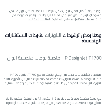
توفر شركة الأنصار افضل البلوترات من شركات Océ, HP اذا كان بلوترات ابيض
واسود او بلوترات الوان مع توفير قطع الغيار والاحبار والصيانة ويوجد لدينا
فريق مبيعات متكامل هيرشح ليك البلوتر المناسب لاحتياجك
وهنا بعض ترشيحات
البلوترات
لشركات الاستشارات
الهندسية:
HP DesignJet T1700 ماكينة لوحات هندسية الوان
استعد لاكتشاف عالم جديد من الإبداع والكفاءة مع HP DesignJet T1700
ماكينة لوحات هندسية الالوان. تعد هذه الماكينة الرائعة من بين الأجهزة الفنية
القوية التي تمنحك القدرة على طباعة وتصميم لوحات هندسية بجودة استثنائية.
مع سرعة مذهلة وقدرة على طباعة 116 مقاس A1 في الساعة، ستنبهر بالأداء
الفائق لهذه الماكينة. سواء كنت تعمل في شركة استشارات هندسية أو تقوم