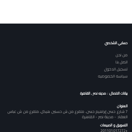
حسابي الشخصي
من نحن
اتصل بنا
تسجيل الدخول
سياسه الخصوصيه
بيانات الاتصال: : مدينه نصر , القاهرة
العنوان
7 شارع حسن إبراهيم حسن، متفرع من ش حسنين هيكل، متفرع من ش عباس
العقاد - مدينة نصر - القاهرة
التسويق و المبيعات
+201101017272