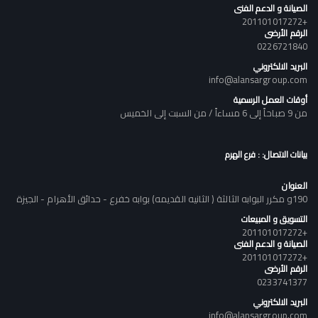
الصيانة و الدعم الفنى
+201101017272
الرقم الأرضى
0226721840
البريد الالكتروني
info@alansargroup.com
أوقات العمل الرسمية
من 9 صباحاً إلى 6 مساءاً / من السبت إلى الخميس
بيانات الاتصال: : فرع الهرم
العنوان
190و مكرر البوابه الثالثة ( الثانيه القديمه) بوابه خفرع - حدائق الأهرام - الجيزة
التسويق و المبيعات
+201101017272
الصيانة و الدعم الفنى
+201101017272
الرقم الأرضى
0233741377
البريد الالكتروني
info@alansargroup.com