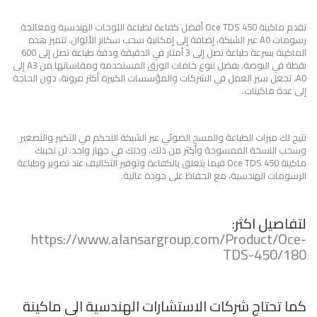
تقدم ماكينة Oce TDS 450 أفضل كفاءة لطباعة اللوحات الهندسية ومعالجة
رسومات A0 عبر الشبكة، إضافة إلى إمكانية سحب سكانر الألوان. تتميز هذه
الماكينة بسرعة طباعة تصل إلى 3 أمتار في الدقيقة ودقة طباعة تصل إلى 600
نقطة في البوصة. بفضل تنوع خامات الورق المستخدمة ومقاساتها من A3 إلى
A0، تجعل سير العمل في الشركات والمؤسسات الكبيرة أكثر مرونة، دون الحاجة
إلى عدة ماكينات.
تتيح لك ميزات الطباعة والمسح الضوئي عبر الشبكة التحكم في التكبير والتصغير
وسحب النسخة الممسوحة وأكثر من ذلك، وذلك في جهاز واحد. لن تخيبك
ماكينة Oce TDS 450 فيما يتعلق بالكفاءة وتوفير التكاليف عند تصوير وطباعة
الرسومات الهندسية، مع الحفاظ على جودة عالية.
لتفاصيل اكثر:
https://www.alansargroup.com/Product/Oce-
TDS-450/180
كما تحتاج شركات الاستشارات الهندسية الى ماكينة