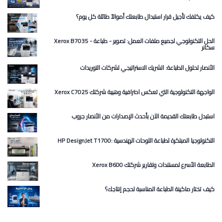
كيف يكلفك تأجيل قرار استبدال طابعتك أموالاً طائلة كل يوم؟
Xerox B7035 الحل التكنولوجي لجميع ملفات العمل: تصوير - طباعة -
سكانر
الأنصار لحلول الطباعة: الشريك الاستراتيجي لشركات التوريدات
Xerox C7025 الواجهة التكنولوجية التي تعكس احترافية وهيبة شركتك
استبدل طابعتك القديمة الآن بأحدث الإصدارات من الأنصار جروب
HP DesignJet T1700: التكنولوجيا المبتكرة لطباعة اللوحات الهندسية
Xerox B600 الطابعة الأسرع لمستندات وتقارير شركتك
كيف تختار ماكينة الطباعة المناسبة لحجم إنتاجك؟