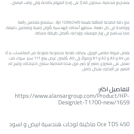
بمشاريع شخصية، ستكون قادرًا على إنجاز المهام بكفاءة وفي وقت قياسي.
مع دقة الطباعة الفائقة بقيمة dpi 1200x2400 ، ستتمتع بتفاصيل رائعة
وواضحة في كل طبعة. ستظهر أعمالك الهندسية بألوان زاهية وتفاصيل دقيقة،
مما يساهم في إبراز موهبتك وإبداعك بأفضل طريقة ممكنة.
بفضل مرونة مقاس الورق، يمكنك طباعة مجموعة متنوعة من المقاسات، بدءًا
من A4 و A3 و A2 و A1 وصولًا إلى A0، بأقصى عرض يبلغ 111 سم. سواء كنت
تعمل على مشروع صغير أو كبير، فإن هذه الماكينة ستلبي احتياجاتك وتتيح لك
التعبير عن أفكارك بشكل كامل.
لتفاصيل اكثر:
https://www.alansargroup.com/Product/HP-
DesignJet-T1700-new/1659
Oce TDS 450 ماكينة لوحات هندسية ابيض و اسود