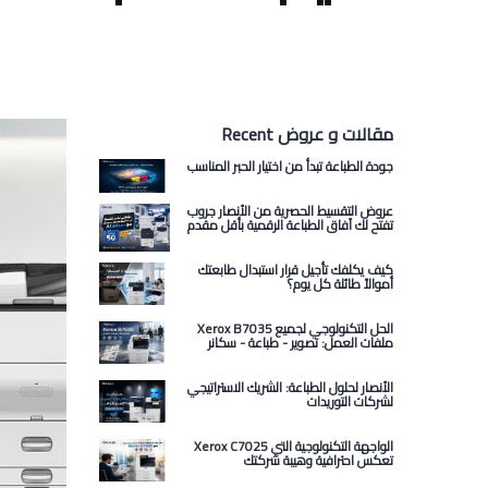
Recent مقالات و عروض
جودة الطباعة تبدأ من اختيار الحبر المناسب
عروض التقسيط الحصرية من الأنصار جروب
تفتح لك آفاق الطباعة الرقمية بأقل مقدم
كيف يكلفك تأجيل قرار استبدال طابعتك
أموالاً طائلة كل يوم؟
Xerox B7035 الحل التكنولوجي لجميع
ملفات العمل: تصوير - طباعة - سكانر
الأنصار لحلول الطباعة: الشريك الاستراتيجي
لشركات التوريدات
Xerox C7025 الواجهة التكنولوجية التي
تعكس احترافية وهيبة شركتك