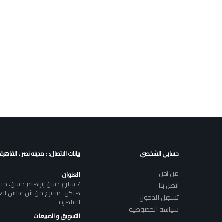
حسابي الشخصي
بيانات الاتصال: : مدينه نصر , القاهرة
من نحن
العنوان
7 شارع حسن إبراهيم حسن، م
اتصل بنا
هيكل، متفرع من ش عباس العقا
تسجيل الدخول
القاهرة
سياسه الخصوصيه
التسويق و المبيعات