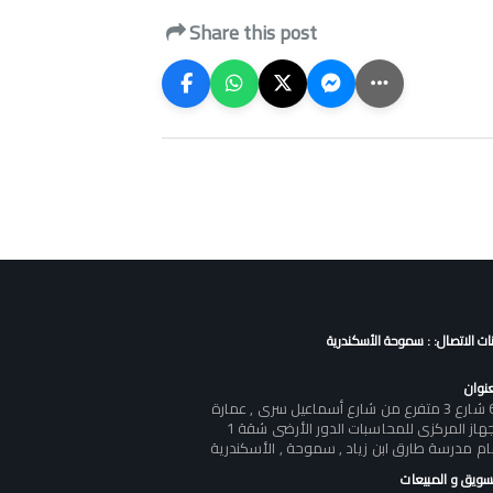
Share this post
نات الاتصال: : سموحة الأسكندرية
عنوان
60 شارع 3 متفرع من شارع أسماعيل سرى , عمارة
الجهاز المركزى للمحاسبات الدور الأرضى شقة 1
ام مدرسة طارق ابن زياد , سموحة , الأسكندرية
تسويق و المبيعات