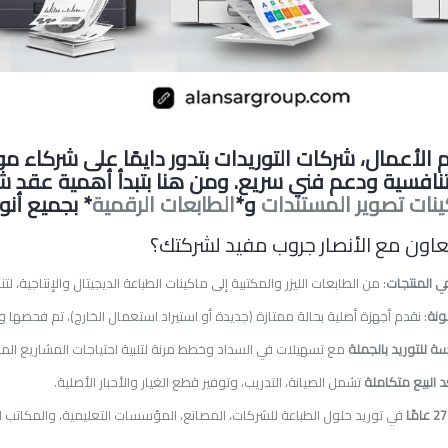
 الأعمال، شركات التوريدات بتدور دايمًا على شركاء م
تنافسية ودعم فني سريع. ومن هنا بتبدأ أهمية عقد 
ينات تصوير المستندات
و*
الطابعات الرقمية
* بجميع أنو
تعاون مع الأنصار جروب مفيد لشركتك؟
ي المنتجات
: من الطابعات الليزر والمكتبية إلى ماكينات الطباعة الديجيتال والإنتاجية
نة
: نقدم أجهزة أصلية بحالة ممتازة (جديدة أو استيراد استعمال الخارج)، تم فحصها وص
ة للتوريد بالجملة
مع تسهيلات في السداد وخطط مرنة لتلبية احتياجات المشاريع المخ
 البيع متكاملة
تشمل الصيانة، التدريب، وتوفير قطع الغيار والأحبار الأصلية.
في توريد
حلول الطباعة
للشركات، المصانع، المؤسسات التعليمية، والمكاتب ا