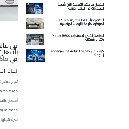
استبدل طابعتك القديمة الآن بأحدث
الإصدارات من الأنصار جروب
HP DesignJet T1700: التكنولوجيا
المبتكرة لطباعة اللوحات الهندسية
Xerox B600 الطابعة الأسرع لمستندات
وتقارير شركتك
في عالم
بأسعار 
كيف تختار ماكينة الطباعة المناسبة لحجم
إنتاجك؟
في
ماك
لماذا ال
تنوع ضخم ف
جودة مضمو
أسعار منافس
خدمة ما بعد
خبرة تتجاوز 27 عامًا