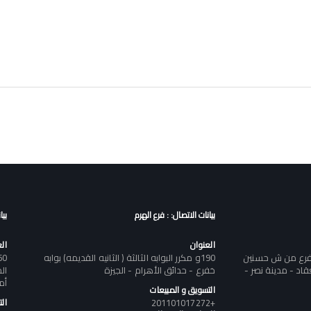
بيانات الاتصال: : فرع الهرم
بيا
العنوان
ال
تفرع من ش حسنين
190و مكرر البوابه الثالثة ( الثانيه القديمه) بوابه
د - مدينة نصر -
خفرع - حدائق الأهرام - الجيزة
أم
التسويق و المبيعات
+201101017272
ال