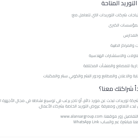
لتوريد المتاحة
تياجات شركات التوريدات التي تتعامل مع:
لمؤسسات الكبرى
المدارس
والمراكز الطبية
اولات والاستشارات الهندسية
دارية للمصانع والمنشآت المختلفة
ية والاعلان والمطابع ودور النشر والكوبي سنتر والمكتبات
أ شراكتك معنا؟
كة توريدات تبحث عن مورد دائم، أو تاجر يرغب في توسيع نشاطه في مجال الأجهزة ال
آن لبدء التعاون ومعرفة عروض التوريد الخاصة بشركاء الأعمال.
لتفاصيل زور موقعنا:
www.alansargroup.com
نا مباشرة عبر واتساب:
WhatsApp Link