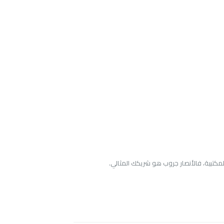
مكتبية، فالأنصار جروب هو شريكك المثالي.