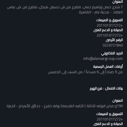
العنوان
7 شارع حسن إبراهيم حسن، متفرع من ش حسنين هيكل، متفرع من ش عباس
العقاد - مدينة نصر - القاهرة
التسويق و المبيعات
+201101017272
الصيانة و الدعم الفنى
+201101017272
الرقم الأرضى
0226721840
البريد الالكتروني
info@alansargroup.com
أوقات العمل الرسمية
من 9 صباحاً إلى 6 مساءاً / من السبت إلى الخميس
بيانات الاتصال: : فرع الهرم
العنوان
190و مكرر البوابه الثالثة ( الثانيه القديمه) بوابه خفرع - حدائق الأهرام - الجيزة
التسويق و المبيعات
+201101017272
الصيانة و الدعم الفنى