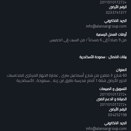
+201101017272
الرقم الأرضى
0233741377
البريد الالكتروني
info@alansargroup.com
أوقات العمل الرسمية
من 9 صباحاً إلى 6 مساءاً / من السبت إلى الخميس
بيانات الاتصال: : سموحة الأسكندرية
العنوان
60 شارع 3 متفرع من شارع أسماعيل سرى , عمارة الجهاز المركزى للمحاسبات
الدور الأرضى شقة 1 أمام مدرسة طارق ابن زياد , سموحة , الأسكندرية
التسويق و المبيعات
+201101017272
الصيانة و الدعم الفنى
+201101017272
الرقم الأرضى
034252158
البريد الالكتروني
info@alansargroup.com