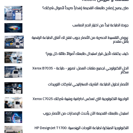
متى يصبح إصلاح طابعتك القديمة إهداراً صريحاً لأموال شركتك؟
جودة الطباعة تبدأ من اختيار الحبر المناسب
عروض التقسيط الحصرية من الأنصار جروب تفتح لك آفاق الطباعة الرقمية
بأقل مقدم
كيف يكلفك تأجيل قرار استبدال طابعتك أموالاً طائلة كل يوم؟
Xerox B7035 الحل التكنولوجي لجميع ملفات العمل: تصوير - طباعة -
سكانر
الأنصار لحلول الطباعة: الشريك الاستراتيجي لشركات التوريدات
Xerox C7025 الواجهة التكنولوجية التي تعكس احترافية وهيبة شركتك
استبدل طابعتك القديمة الآن بأحدث الإصدارات من الأنصار جروب
HP DesignJet T1700: التكنولوجيا المبتكرة لطباعة اللوحات الهندسية