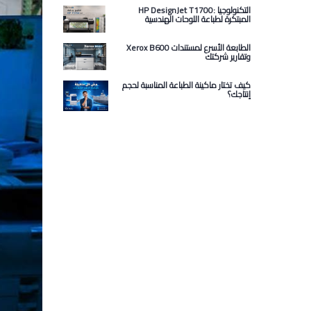
HP DesignJet T1700: التكنولوجيا
المبتكرة لطباعة اللوحات الهندسية
Xerox B600 الطابعة الأسرع لمستندات
وتقارير شركتك
كيف تختار ماكينة الطباعة المناسبة لحجم
إنتاجك؟