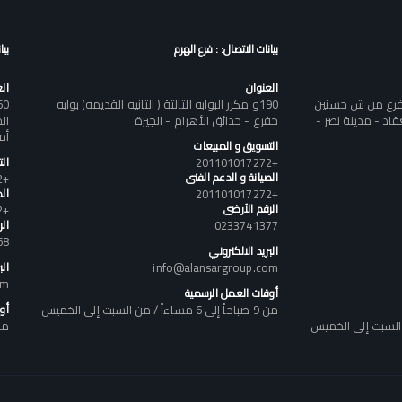
بيانات الاتصال: : فرع الهرم
بيا
العنوان
ال
تفرع من ش حسنين
190و مكرر البوابه الثالثة ( الثانيه القديمه) بوابه
د - مدينة نصر -
خفرع - حدائق الأهرام - الجيزة
أم
التسويق و المبيعات
+201101017272
ال
الصيانة و الدعم الفنى
+201101017272
+201101017272
الص
الرقم الأرضى
+201101017272
0233741377
ال
58
البريد الالكتروني
info@alansargroup.com
الب
om
أوقات العمل الرسمية
من 9 صباحاً إلى 6 مساءاً / من السبت إلى الخميس
أو
من 9 صباحاً إلى 6 مساء