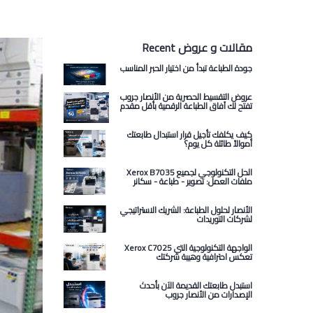
Recent مقالات و عروض
جودة الطباعة تبدأ من اختيار الحبر المناسب
عروض التقسيط الحصرية من الأنصار جروب
تفتح لك آفاق الطباعة الرقمية بأقل مقدم
كيف يكلفك تأجيل قرار استبدال طابعتك
أموالاً طائلة كل يوم؟
Xerox B7035 الحل التكنولوجي لجميع
ملفات العمل: تصوير - طباعة - سكانر
الأنصار لحلول الطباعة: الشريك الاستراتيجي
لشركات التوريدات
Xerox C7025 الواجهة التكنولوجية التي
تعكس احترافية وهيبة شركتك
استبدل طابعتك القديمة الآن بأحدث
الإصدارات من الأنصار جروب