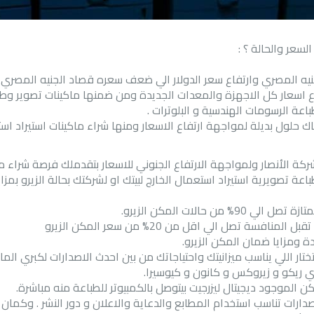
السعر والحالة ؟ :
ع اسعار كل الاجهزة والمعدات الجديدة ومن ضمنها ماكينات تصوير وطبا
باعة الرسومات الهندسية و البلوترات
.
ك حلول بديلة لمواجهة ارتفاع الاسعار ومنها شراء ماكينات استيراد است
شركة الأنصار ولمواجهة الارتفاع الجنوني للاسعار بتقدملك فرصة شراء م
اعة تصويرية استيراد استعمال الخارج لبيتك او لشركتك بحالة الزيرو بمزايا ك
 الي 90% من حالات المكن الزيرو
.
 المنافسة تصل الي اقل من 20% من سعر المكن الزيرو
ومزايا ضمان المكن الزيرو
.
تار اللي يناسب ميزانيتك واحتياجاتك من بين احدث الاصدارات لكبري الما
زي ريكو و زيروكس و كانون و كيوسيرا
.
 الموجود ديجيتال ليزرجيت بيتوصل بالكمبيوتر للطباعة منه مباشرة
.
دارات تناسب استخدام المطابع والدعاية والاعلان و دور النشر . وكما