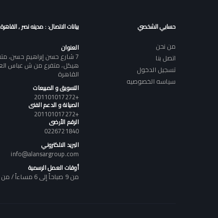
حسابي الشخصي
بيانات الاتصال: : مدينه نصر , القاهرة
من نحن
العنوان
7 شارع حسن إبراهيم حسن، م
اتصل بنا
هيكل، متفرع من ش عباس العقا
تسجيل الدخول
القاهرة
سياسه الخصوصيه
التسويق و المبيعات
+201101017272
الصيانة و الدعم الفنى
+201101017272
الرقم الأرضى
0226721840
البريد الالكتروني
info@alansargroup.com
أوقات العمل الرسمية
من 9 صباحاً إلى 6 مساءاً / من السبت إلى الخميس