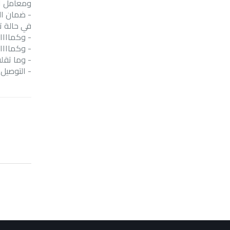
ومعامل ال
-
في حالة ت
-
وكمااااا
-
وكمااااا
-
وما تقلق
-
التوصيل 