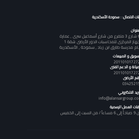
نات الاتصال: : سموحة الأسكندرية
عنوان
60 شارع 3 متفرع من شارع أسماعيل سرى , عمارة
الجهاز المركزى للمحاسبات الدور الأرضى شقة 1
ام مدرسة طارق ابن زياد , سموحة , الأسكندرية
تسويق و المبيعات
يانة و الدعم الفنى
رقم الأرضى
0342521
ريد الالكتروني
info@alansargroup.c
قات العمل الرسمية
اً / من السبت إلى الخميس