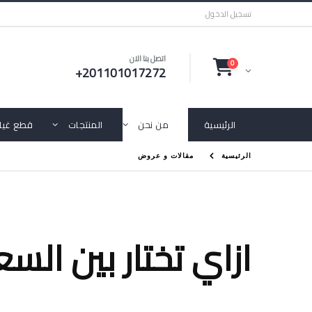
تسجيل الدخول
اتصل بنا الان
0
+201101017272
الرئيسية
من نحن
المنتجات
قطع غيار
الرئيسية
مقالات و عروض
ازاي تختار بين السع