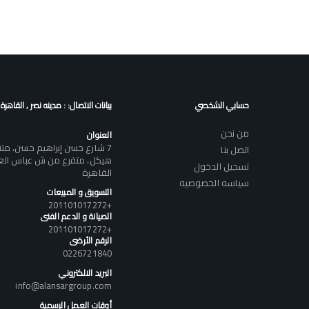
حسابي الشخصي
بيانات الاتصال: : مدينه نصر , القاهرة
من نحن
العنوان
7 شارع حسن إبراهيم حسن، م
اتصل بنا
هيكل، متفرع من ش عباس العقا
تسجيل الدخول
القاهرة
سياسه الخصوصيه
التسويق و المبيعات
+201101017272
الصيانة و الدعم الفنى
+201101017272
الرقم الأرضى
0226721840
البريد الالكتروني
info@alansargroup.com
أوقات العمل الرسمية