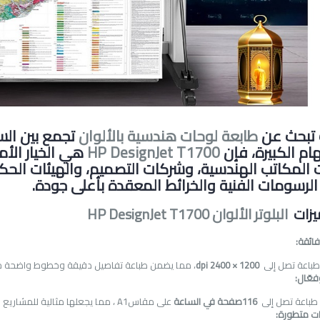
 تبحث عن
طابعة لوحات هندسية بالألوان
تجمع بين السر
ام الكبيرة، فإن
HP DesignJet T1700
هي الخيار الأم
ت المكاتب الهندسية، وشركات التصميم، والهيئات الحكوم
الرسومات الفنية والخرائط المعقدة بأعلى جودة
.
يزات
البلوتر الألوان HP DesignJet T1700
فائقة
:
طباعة تصل إلى
2400 × 1200
dpi
، مما يضمن طباعة تفاصيل دقيقة وخطوط واضحة ح
فعّال
:
 طباعة تصل إلى
116
صفحة في الساعة
على مقاس
A1
، مما يجعلها مثالية للمشاريع ا
ات متطورة
: