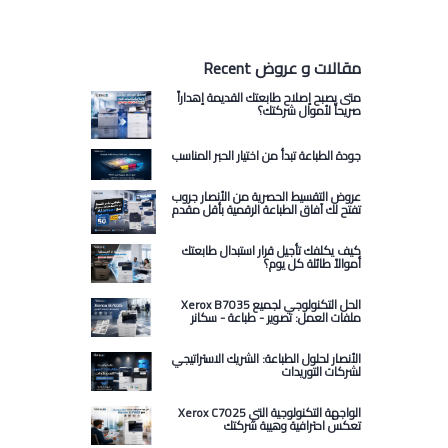
Recent مقالات و عروض
متى يصبح إصلاح طابعتك القديمة إهداراً
صريحاً لأموال شركتك؟
جودة الطباعة تبدأ من اختيار الحبر المناسب
عروض التقسيط الحصرية من الأنصار جروب
تفتح لك آفاق الطباعة الرقمية بأقل مقدم
كيف يكلفك تأجيل قرار استبدال طابعتك
أموالاً طائلة كل يوم؟
Xerox B7035 الحل التكنولوجي لجميع
ملفات العمل: تصوير - طباعة - سكانر
الأنصار لحلول الطباعة: الشريك الاستراتيجي
لشركات التوريدات
Xerox C7025 الواجهة التكنولوجية التي
تعكس احترافية وهيبة شركتك