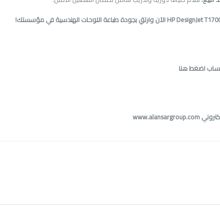
HP DesignJet T170
الآن وارتقِ بجودة طباعة اللوحات الهندسية في مؤسستك
!
تساب اضغط هنا
كتروني
www.alansargroup.com