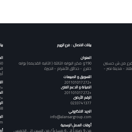
بيانات الاتصال: : فرع الهرم
بيا
العنوان
ال
تفرع من ش حسنين
190و مكرر البوابه الثالثة ( الثانيه القديمه) بوابه
د - مدينة نصر -
خفرع - حدائق الأهرام - الجيزة
أم
التسويق و المبيعات
+201101017272
ال
الصيانة و الدعم الفنى
+201101017272
+201101017272
الص
الرقم الأرضى
+201101017272
0233741377
ال
58
البريد الالكتروني
info@alansargroup.com
الب
om
أوقات العمل الرسمية
من 9 صباحاً إلى 6 مساءاً / من السبت إلى الخميس
أو