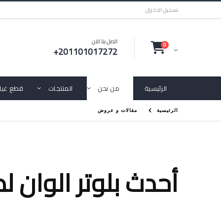
تسجيل الدخول
اتصل بنا الان
0
+201101017272
الرئيسية
من نحن
المنتجات
قطع غيار
الرئيسية
مقالات و عروض
HP T1700 أحدث بلوتر ا