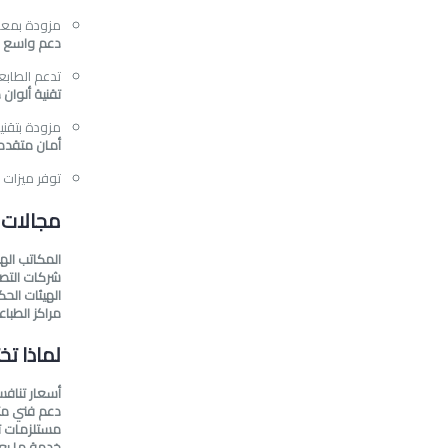
مزودة بمعا
دعم واسع ل
تدعم الطاب
تقنية ألوان
مزودة بتقني
أمان متقدم
توفر ميزات 
مجالات 
المكاتب اله
شركات التص
الهيئات الح
مراكز الطباع
لماذا تخت
أسعار تنافس
دعم فني 
مستلزمات ت
خدمة ما بعد