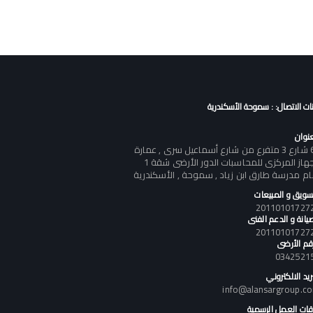
نات الاتصال: : سموحة الأسكندرية
عنوان
60 شارع 3 متفرع من شارع أسماعيل سرى , عمارة
الجهاز المركزى للمحاسبات الدور الأرضى شقة 1
ام مدرسة طارق ابن زياد , سموحة , الأسكندرية
تسويق و المبيعات
يانة و الدعم الفنى
رقم الأرضى
0342521
ريد الالكتروني
info@alansargroup.c
قات العمل الرسمية