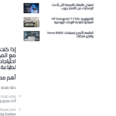
استبدل طابعتك القديمة الآن بأحدث
الإصدارات من الأنصار جروب
HP DesignJet T1700: التكنولوجيا
المبتكرة لطباعة اللوحات الهندسية
Xerox B600 الطابعة الأسرع لمستندات
وتقارير شركتك
إذا كنت
مع المه
احتياجا
لطباعة 
أهم مم
دقة طباعة 
توفر جودة 
أداء سريع و
تمتاز بسرعة
معالجة بيان