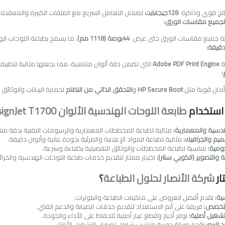
لج قوي وذاكرة
128
جيجابايت
لضمان التعامل السريع مع الملفات الكبيرة والمعقدة 
جميع مقاسات الورق
:
عة جميع مقاسات الورق حتى عرض
44
بوصة (1118 مم)
، ما يسمح بطباعة اللوحات اله
 دقيقة
:
ة
Adobe PDF Print Engine
التي تضمن دقة ألوان متناهية، مما يجعلها مثالية لتطبي
:
أمان قوية مثل
HP Secure Boot
و
التحقق الذاتي من النظام
لحماية البيانات والوثائق
استخدام
طابعة اللوحات الهندسية الألوان HP DesignJet T1700
ندسية والمعمارية
:
مثالية لطباعة المخططات المعمارية والرسومات التقنية بدقة متن
ميم والجرافيك
:
مثالية لطباعة المواد الإعلانية والمرئية بجودة عالية وألوان دقيقة
.
كومية
:
مناسبة لطباعة المخططات والوثائق التفصيلية بكفاءة وسرعة
.
ة والتصوير (الكوبي سنتر)
:
اختيار ممتاز لتقديم خدمات طباعة اللوحات الهندسية والخرا
ار
شركة الأنصار لحلول الطباعة
؟
ية
:
نقدم أفضل العروض على ماكينات الطباعة والبلوترات
.
متخصص
:
فريقنا على أتم الاستعداد لتقديم خدمات الصيانة والدعم الفني
.
شغيل أصلية
:
نوفر أحبار وقطع غيار أصلية للحفاظ على الأداء والجودة
.
 البيع
:
نقدم صيانة دورية وتدريب شامل لضمان التشغيل الأمثل
.