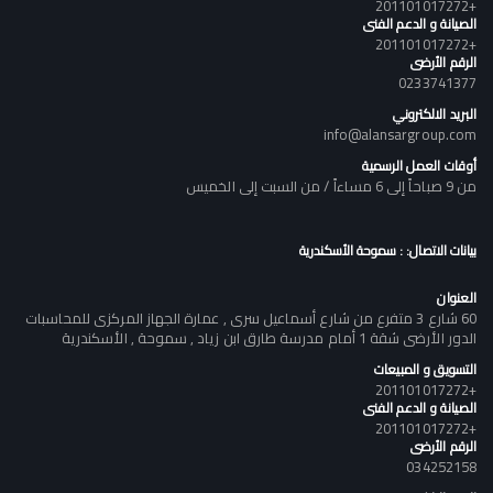
+201101017272
الصيانة و الدعم الفنى
+201101017272
الرقم الأرضى
0233741377
البريد الالكتروني
info@alansargroup.com
أوقات العمل الرسمية
من 9 صباحاً إلى 6 مساءاً / من السبت إلى الخميس
بيانات الاتصال: : سموحة الأسكندرية
العنوان
60 شارع 3 متفرع من شارع أسماعيل سرى , عمارة الجهاز المركزى للمحاسبات
الدور الأرضى شقة 1 أمام مدرسة طارق ابن زياد , سموحة , الأسكندرية
التسويق و المبيعات
+201101017272
الصيانة و الدعم الفنى
+201101017272
الرقم الأرضى
034252158