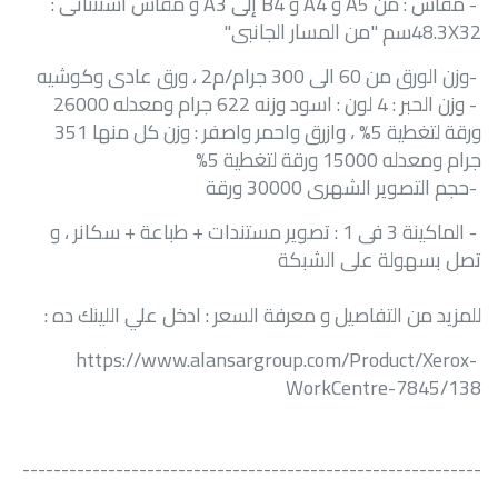
-
مقاس
:
من
A5
و
A4
و
B4
إلى
A3
و مقاس استثنائى :
48.3X32
سم "من المسار الجانبى"
-
وزن الورق من 60 الى 300 جرام/م2 ، ورق عادى وكوشيه
-
وزن الحبر : 4 لون : اسود وزنه 622 جرام ومعدله 26000
ورقة لتغطية 5% ، وازرق واحمر واصفر : وزن كل منها 351
جرام ومعدله 15000 ورقة لتغطية 5
%
-
حجم التصوير الشهرى 30000 ورقة
-
الماكينة 3 فى 1 : تصوير مستندات + طباعة + سكانر ، و
تصل بسهولة على الشبكة
للمزيد من التفاصيل و معرفة السعر : ادخل علي اللينك ده :
https://www.alansargroup.com/Product/Xerox-
WorkCentre-7845/138
-----------------------------------------------------------
---------------------------------