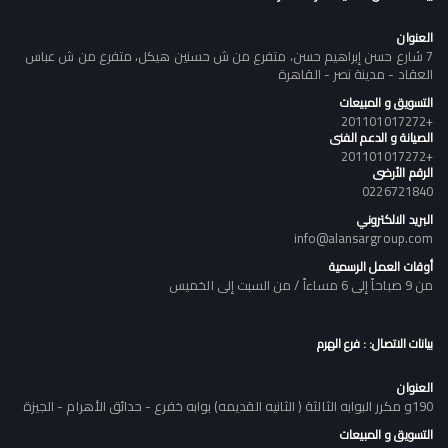
العنوان
7 شارع حسن إبراهيم حسن، متفرع من ش حسنين هيكل، متفرع من ش عباس
العقاد - مدينة نصر - القاهرة
التسويق و المبيعات
+201101017272
الصيانة و الدعم الفنى
+201101017272
الرقم الأرضى
0226721840
البريد الالكتروني
info@alansargroup.com
أوقات العمل الرسمية
من 9 صباحاً إلى 6 مساءاً / من السبت إلى الخميس
بيانات الاتصال: : فرع الهرم
العنوان
190و مكرر البوابه الثالثة ( الثانيه القديمه) بوابه خفرع - حدائق الأهرام - الجيزة
التسويق و المبيعات