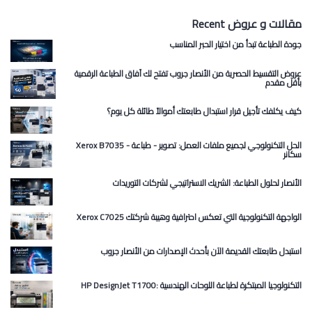
Recent مقالات و عروض
جودة الطباعة تبدأ من اختيار الحبر المناسب
عروض التقسيط الحصرية من الأنصار جروب تفتح لك آفاق الطباعة الرقمية
بأقل مقدم
كيف يكلفك تأجيل قرار استبدال طابعتك أموالاً طائلة كل يوم؟
Xerox B7035 الحل التكنولوجي لجميع ملفات العمل: تصوير - طباعة -
سكانر
الأنصار لحلول الطباعة: الشريك الاستراتيجي لشركات التوريدات
Xerox C7025 الواجهة التكنولوجية التي تعكس احترافية وهيبة شركتك
استبدل طابعتك القديمة الآن بأحدث الإصدارات من الأنصار جروب
HP DesignJet T1700: التكنولوجيا المبتكرة لطباعة اللوحات الهندسية