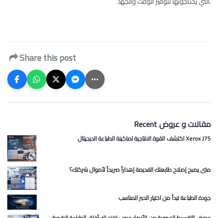
التي يحتاجونها لتوفير الوقت والجهد.
Share this post
Recent مقالات و عروض
اكتشف القوة الانتاجية لماكينة الطباعة الديجيتال Xerox J75
متى يصبح إصلاح طابعتك القديمة إهداراً صريحاً لأموال شركتك؟
جودة الطباعة تبدأ من اختيار الحبر المناسب
عروض التقسيط الحصرية من الأنصار جروب تفتح لك آفاق الطباعة الرقمية