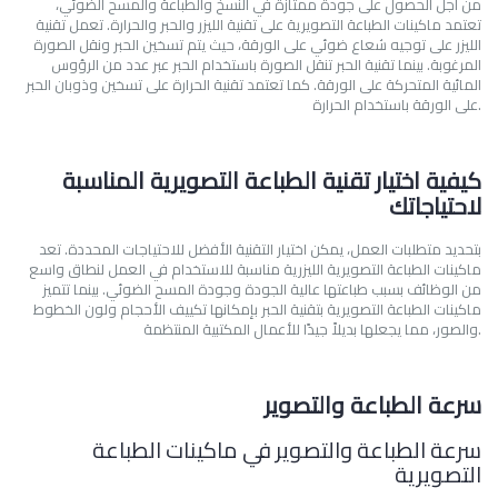
من أجل الحصول على جودة ممتازة في النسخ والطباعة والمسح الضوئي،
تعتمد ماكينات الطباعة التصويرية على تقنية الليزر والحبر والحرارة. تعمل تقنية
الليزر على توجيه شعاع ضوئي على الورقة، حيث يتم تسخين الحبر ونقل الصورة
المرغوبة. بينما تقنية الحبر تنقل الصورة باستخدام الحبر عبر عدد من الرؤوس
المائية المتحركة على الورقة. كما تعتمد تقنية الحرارة على تسخين وذوبان الحبر
على الورقة باستخدام الحرارة.
كيفية اختيار تقنية الطباعة التصويرية المناسبة
لاحتياجاتك
بتحديد متطلبات العمل، يمكن اختيار التقنية الأفضل للاحتياجات المحددة. تعد
ماكينات الطباعة التصويرية الليزرية مناسبة للاستخدام في العمل لنطاق واسع
من الوظائف بسبب طباعتها عالية الجودة وجودة المسح الضوئي. بينما تتميز
ماكينات الطباعة التصويرية بتقنية الحبر بإمكانها تكييف الأحجام ولون الخطوط
والصور، مما يجعلها بديلاً جيدًا للأعمال المكتبية المنتظمة.
سرعة الطباعة والتصوير
سرعة الطباعة والتصوير في ماكينات الطباعة
التصويرية