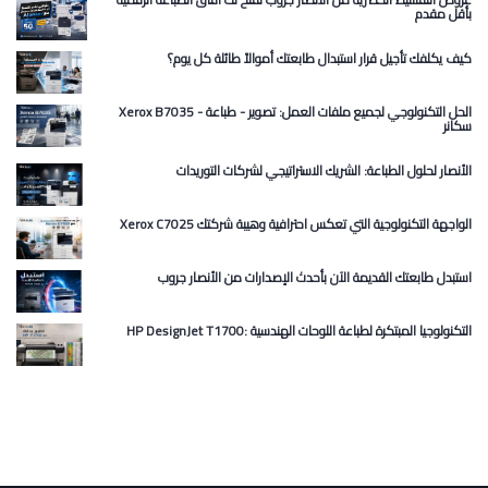
بأقل مقدم
كيف يكلفك تأجيل قرار استبدال طابعتك أموالاً طائلة كل يوم؟
Xerox B7035 الحل التكنولوجي لجميع ملفات العمل: تصوير - طباعة -
سكانر
الأنصار لحلول الطباعة: الشريك الاستراتيجي لشركات التوريدات
Xerox C7025 الواجهة التكنولوجية التي تعكس احترافية وهيبة شركتك
استبدل طابعتك القديمة الآن بأحدث الإصدارات من الأنصار جروب
HP DesignJet T1700: التكنولوجيا المبتكرة لطباعة اللوحات الهندسية