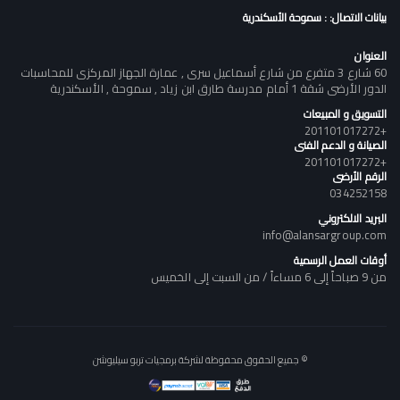
بيانات الاتصال: : سموحة الأسكندرية
العنوان
60 شارع 3 متفرع من شارع أسماعيل سرى , عمارة الجهاز المركزى للمحاسبات
الدور الأرضى شقة 1 أمام مدرسة طارق ابن زياد , سموحة , الأسكندرية
التسويق و المبيعات
+201101017272
الصيانة و الدعم الفنى
+201101017272
الرقم الأرضى
034252158
البريد الالكتروني
info@alansargroup.com
أوقات العمل الرسمية
من 9 صباحاً إلى 6 مساءاً / من السبت إلى الخميس
© جميع الحقوق محفوظة لشركة برمجيات تربو سيليوشن