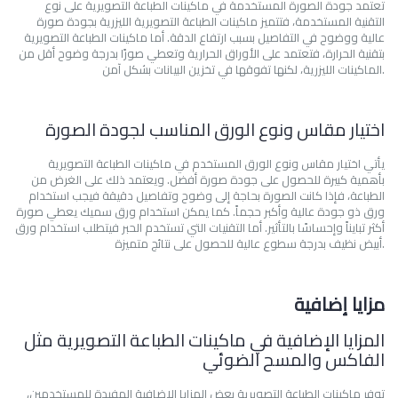
تعتمد جودة الصورة المستخدمة في ماكينات الطباعة التصويرية على نوع
التقنية المستخدمة، فتتميز ماكينات الطباعة التصويرية الليزرية بجودة صورة
عالية ووضوح في التفاصيل بسبب ارتفاع الدقة. أما ماكينات الطباعة التصويرية
بتقنية الحرارة، فتعتمد على الأوراق الحرارية وتعطي صورًا بدرجة وضوح أقل من
الماكينات الليزرية، لكنها تفوقها في تخزين البيانات بشكل آمن.
اختيار مقاس ونوع الورق المناسب لجودة الصورة
يأتي اختيار مقاس ونوع الورق المستخدم في ماكينات الطباعة التصويرية
بأهمية كبيرة للحصول على جودة صورة أفضل. ويعتمد ذلك على الغرض من
الطباعة، فإذا كانت الصورة بحاجة إلى وضوح وتفاصيل دقيقة فيجب استخدام
ورق ذو جودة عالية وأكبر حجماً. كما يمكن استخدام ورق سميك يعطي صورة
أكثر تبايناً وإحساسًا بالتأثير. أما التقنيات التي تستخدم الحبر فيتطلب استخدام ورق
أبيض نظيف بدرجة سطوع عالية للحصول على نتائج متميزة.
مزايا إضافية
المزايا الإضافية في ماكينات الطباعة التصويرية مثل
الفاكس والمسح الضوئي
توفر ماكينات الطباعة التصويرية بعض المزايا الإضافية المفيدة للمستخدمين،