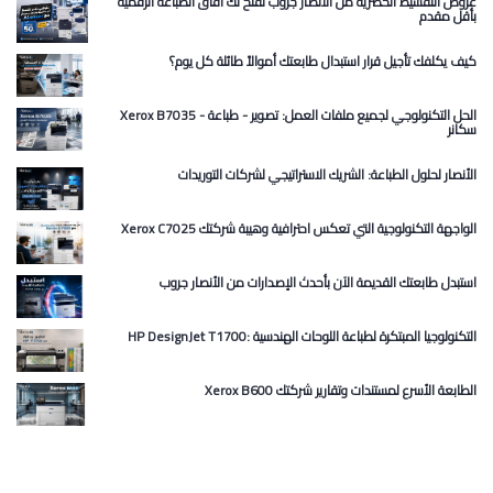
عروض التقسيط الحصرية من الأنصار جروب تفتح لك آفاق الطباعة الرقمية
بأقل مقدم
كيف يكلفك تأجيل قرار استبدال طابعتك أموالاً طائلة كل يوم؟
Xerox B7035 الحل التكنولوجي لجميع ملفات العمل: تصوير - طباعة -
سكانر
الأنصار لحلول الطباعة: الشريك الاستراتيجي لشركات التوريدات
Xerox C7025 الواجهة التكنولوجية التي تعكس احترافية وهيبة شركتك
استبدل طابعتك القديمة الآن بأحدث الإصدارات من الأنصار جروب
HP DesignJet T1700: التكنولوجيا المبتكرة لطباعة اللوحات الهندسية
Xerox B600 الطابعة الأسرع لمستندات وتقارير شركتك