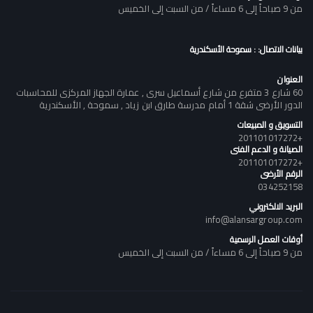
من 9 صباحاً إلى 6 مساءاً / من السبت إلى الخميس
بيانات الاتصال: : سموحة الأسكندرية
العنوان
60 شارع 3 متفرع من شارع أسماعيل سرى , عمارة الجهاز المركزى للمحاسبات
الدور الأرضى شقة 1 أمام مدرسة طارق ابن زياد , سموحة , الأسكندرية
التسويق و المبيعات
+201101017272
الصيانة و الدعم الفنى
+201101017272
الرقم الأرضى
034252158
البريد الالكتروني
info@alansargroup.com
أوقات العمل الرسمية
من 9 صباحاً إلى 6 مساءاً / من السبت إلى الخميس