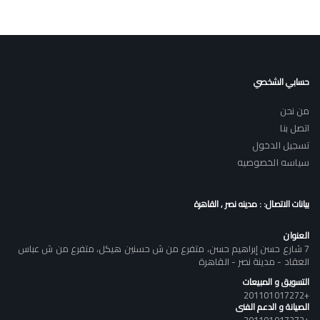
حسابي الشخصي
من نحن
اتصل بنا
تسجيل الدخول
سياسه الخصوصيه
بيانات الاتصال: : مدينه نصر , القاهرة
العنوان
7 شارع حسن إبراهيم حسن، متفرع من ش حسنين هيكل، متفرع من ش عباس
العقاد - مدينة نصر - القاهرة
التسويق و المبيعات
+201101017272
الصيانة و الدعم الفنى
+201101017272