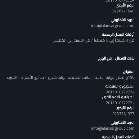
الرقم الأرضى
0226721840
البريد الالكتروني
info@alansargroup.com
أوقات العمل الرسمية
من 9 صباحاً إلى 6 مساءاً / من السبت إلى الخميس
بيانات الاتصال: : فرع الهرم
العنوان
190و مكرر البوابه الثالثة ( الثانيه القديمه) بوابه خفرع - حدائق الأهرام - الجيزة
التسويق و المبيعات
+201101017272
الصيانة و الدعم الفنى
+201101017272
الرقم الأرضى
0233741377
البريد الالكتروني
info@alansargroup.com
أوقات العمل الرسمية