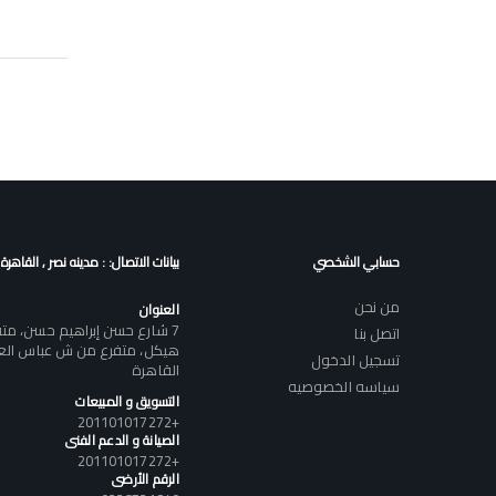
حسابي الشخصي
بيانات الاتصال: : مدينه نصر , القاهرة
من نحن
العنوان
7 شارع حسن إبراهيم حسن، م
اتصل بنا
هيكل، متفرع من ش عباس العقا
تسجيل الدخول
القاهرة
سياسه الخصوصيه
التسويق و المبيعات
+201101017272
الصيانة و الدعم الفنى
+201101017272
الرقم الأرضى