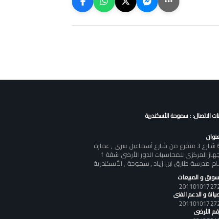
نات الاتصال: : سموحة الأسكندرية
عنوان
60 شارع 3 متفرع من شارع أسماعيل سرى , عمارة
الجهاز المركزى للمحاسبات الدور الأرضى شقة 1
ام مدرسة طارق ابن زياد , سموحة , الأسكندرية
تسويق و المبيعات
يانة و الدعم الفنى
رقم الأرضى