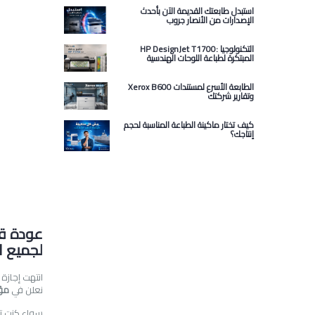
استبدل طابعتك القديمة الآن بأحدث
الإصدارات من الأنصار جروب
HP DesignJet T1700: التكنولوجيا
المبتكرة لطباعة اللوحات الهندسية
Xerox B600 الطابعة الأسرع لمستندات
وتقارير شركتك
كيف تختار ماكينة الطباعة المناسبة لحجم
إنتاجك؟
عودة قو
لجميع 
انتهت إجازة
نعلن في
مؤس
سواء كنت ت