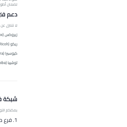
لضمان أطول
دعم فني
لا تتنازل ع
زيروكس (Xerox)
ريكو (Ricoh)
كيوسيرا (Kyocera)
توشيبا (Toshiba)
شبكة فر
يمكنكم الت
1. فرع مدينة نصر (القاهرة)