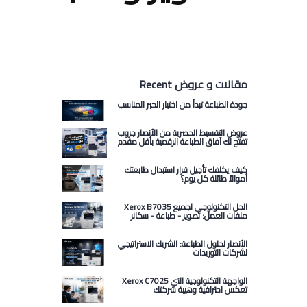
Recent مقالات و عروض
جودة الطباعة تبدأ من اختيار الحبر المناسب
عروض التقسيط الحصرية من الأنصار جروب
تفتح لك آفاق الطباعة الرقمية بأقل مقدم
كيف يكلفك تأجيل قرار استبدال طابعتك
أموالاً طائلة كل يوم؟
Xerox B7035 الحل التكنولوجي لجميع
ملفات العمل: تصوير - طباعة - سكانر
الأنصار لحلول الطباعة: الشريك الاستراتيجي
لشركات التوريدات
Xerox C7025 الواجهة التكنولوجية التي
تعكس احترافية وهيبة شركتك