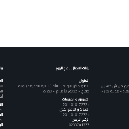
بيانات الاتصال: : فرع الهرم
بيا
العنوان
ال
تفرع من ش حسنين
190و مكرر البوابه الثالثة ( الثانيه القديمه) بوابه
د - مدينة نصر -
خفرع - حدائق الأهرام - الجيزة
أم
التسويق و المبيعات
+201101017272
ال
الصيانة و الدعم الفنى
+201101017272
+201101017272
الص
الرقم الأرضى
+201101017272
0233741377
ال