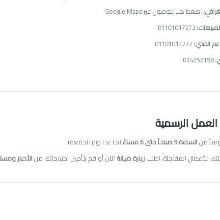
رافي:
اضغط هنا للوصول عبر Google Maps
مبيعات:
01101017272
عم الفني:
01101017272
:
034252158
العمل الرسمية
مياً من
الساعة 9 صباحاً حتى 6 مساءً
(ما عدا يوم الجمعة).
ينتك للأعطال المفاجئة، اطلب
زيارة صيانة
الآن أو قم بتأمين احتياجاتك من
الأحبار ومست