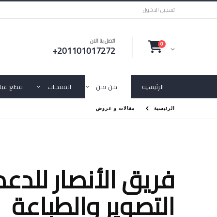
تسجيل الدخول
اتصل بنا الان
0
+201101017272
الرئيسية
من نحن
المنتجات
قطع غيار
الرئيسية
مقالات و عروض
فريق الأنصار للدعم
التصوير والطباعة