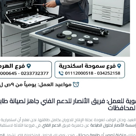
ية للعمل: فريق الأنصار للدعم الفني جاهز لصيانة طابع
المحافظات
 العيد، وحان الوقت لعودة عجلة الإنتاج للدوران بكامل طاقتها. نحن نعلم أن استمرا
سة الأنصار لحلول الطباعة
عن جاهزية فريق
الدعم الفني
في فروعنا الثلاثة لاستقب
متلك
ماكينة تصوير
أو
طابعة ديجيتال
، فنحن نوفر لك الحلول المتكاملة التي تشمل
الص