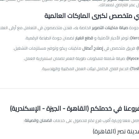
 عمر افتراضي لمعداتك.
 متخصص لكبرى الماركات العالمية
ن جودة
صيانة ماكينات التصوير
الخاصة بك، فنحن متخصصون في التعامل مع أرقى العلامات 
:
توفر الأحبار الأصلية و
قطع الغيار
لضمان جودة الطباعة الرقمية.
:
فريق متخصص في
إصلاح أعطال
ماكينات ريكو وتوفير مستلزمات التشغيل.
:
صيانة شاملة للمكونات طويلة العمر لضمان استمرارية العمل.
:
الدعم الفني الكامل لبيئات العمل المكتبية والهندسية.
وعنا في خدمتكم (القاهرة - الجيزة - الإسكندرية)
واصل معنا وزيارة أقرب فرع لكم للحصول على خدمات
الضمان والصيانة
: